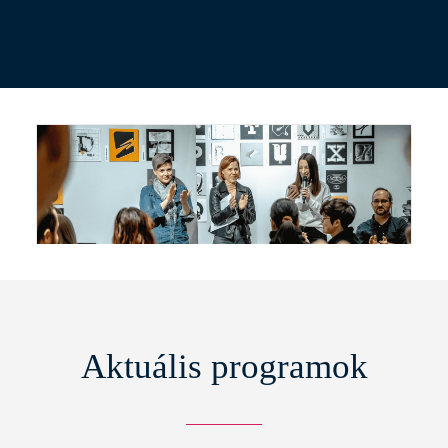
Kávézó és hibrid kreatív
tér
Dizájndíjas találkozóhely a nyolcadik
kerületben. Csatlakozol?
Aktuális programok