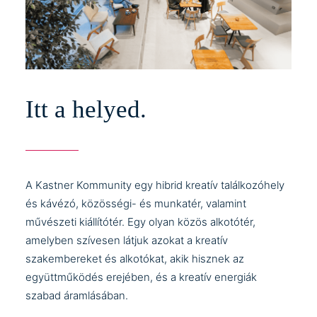
Gallov Péter egyéni kiállítása │ 🔥Megnyitó:
2026.07.09. 18:30
READ MORE
Itt a helyed.
A Kastner Kommunity egy hibrid kreatív találkozóhely
és kávézó, közösségi- és munkatér, valamint
művészeti kiállítótér. Egy olyan közös alkotótér,
amelyben szívesen látjuk azokat a kreatív
szakembereket és alkotókat, akik hisznek az
együttműködés erejében, és a kreatív energiák
szabad áramlásában.