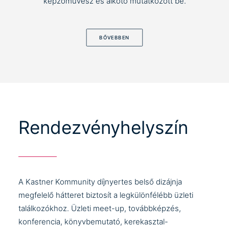
képzőművész és alkotó mutatkozott be.
BŐVEBBEN
Rendezvényhelyszín
A Kastner Kommunity díjnyertes belső dizájnja
megfelelő hátteret biztosít a legkülönfélébb üzleti
találkozókhoz. Üzleti meet-up, továbbképzés,
konferencia, könyvbemutató, kerekasztal-