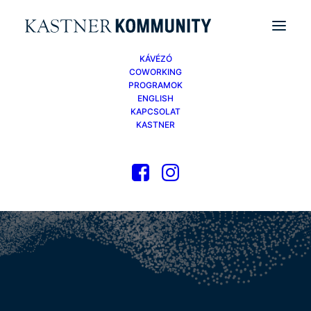
KÁVÉZÓ
COWORKING
PROGRAMOK
ENGLISH
KAPCSOLAT
KASTNER