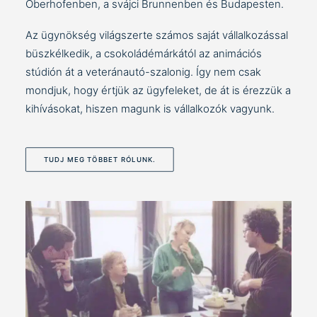
Oberhofenben, a svájci Brunnenben és Budapesten.
Az ügynökség világszerte számos saját vállalkozással
büszkélkedik, a csokoládémárkától az animációs
stúdión át a veteránautó-szalonig. Így nem csak
mondjuk, hogy értjük az ügyfeleket, de át is érezzük a
kihívásokat, hiszen magunk is vállalkozók vagyunk.
TUDJ MEG TÖBBET RÓLUNK.