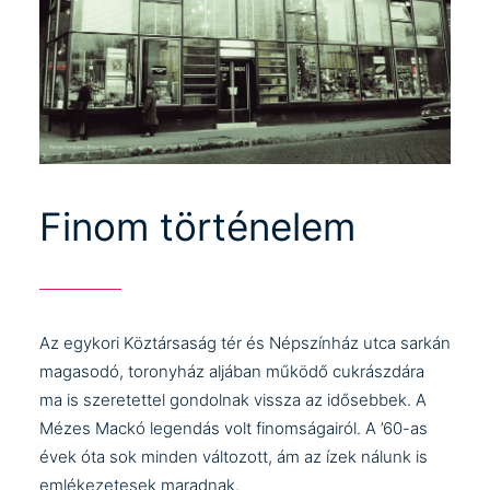
Finom történelem
Az egykori Köztársaság tér és Népszínház utca sarkán
magasodó, toronyház aljában működő cukrászdára
ma is szeretettel gondolnak vissza az idősebbek. A
Mézes Mackó legendás volt finomságairól. A ’60-as
évek óta sok minden változott, ám az ízek nálunk is
emlékezetesek maradnak.