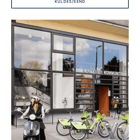
leave
this
field
empty.