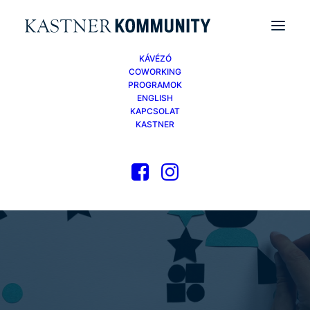
KÁVÉZÓ
COWORKING
PROGRAMOK
ENGLISH
KAPCSOLAT
KASTNER