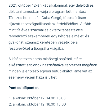
2021. október 12-én két alkalommal, egy délelőtti és
délutáni turnusban várja a program két mentora
Tánczos Korinna és Cuba Gergő, többszörösen
díjazott tervezőgrafikusok az érdeklődőket. A több
mint tíz éves szakmai és oktatói tapasztalattal
rendelkező szakemberek egy kétórás elméleti és
gyakorlati szeánsz keretében vezetik be a
résztvevőket a tipográfia világába.
A kísérletezés során minőségi papírból, előre
elkészített sablonok használatával tervezhet magának
minden jelentkező egyedi betűplakátot, amelyet az
esemény végén haza is vihet.
Pontos időpontok
alkalom: október 12. 14.00-16.00
alkalom: október 12. 16.00-18.00