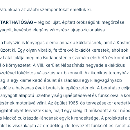
zatunkban az alábbi szempontokat emeltük ki:
NTARTHATÓSÁG
– régiből újat, épített örökségünk megőrzése,
yagolt, kevésbé elegáns városrész újrapozicionálása
a helyszín is lényeges eleme annak a küldetésnek, amit a Kastn
tűzött ki. Egy olyan vibráló, feltörekvő lokációt kerestek, ahol sok
ív fiatal találja meg ma Budapesten a számára elérhető és komfor
ráló környezetet. A VIII. kerület Népszínház negyede eklektikus
szetével tökéletes választásnak bizonyult. Az ikonikus toronyház
ailag is egy kiemelkedő épület és ráadásul egyik legvagányabb
selője a hatvanas évek brutalista építészetének. A beruházó célja
hanyagolt állapotú üzlethelyiség újjáépítésével és funkcióival a k
désének motorjává válni. Az épület 1965-ös tervezésekor eredetil
glátóhelyet terveztek ide, majd egy ideig itt működött a kor nép
 Mackó cukrászda-láncának egyik kirendeltsége. A projekttel a t
let is visszakapta az eredetileg ide tervezett funkciót és ismét az