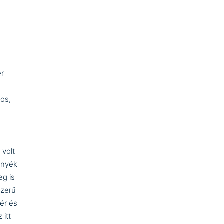
er
tos,
 volt
örnyék
eg is
szerű
ér és
 itt