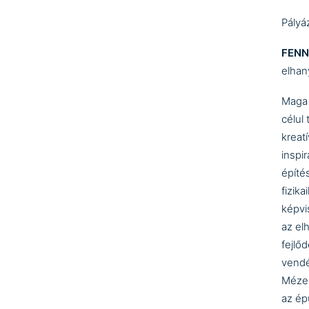
Pályá
FEN
elhan
Maga 
célul 
kreat
inspi
építé
fizik
képvi
az el
fejlő
vendé
Mézes
az épü