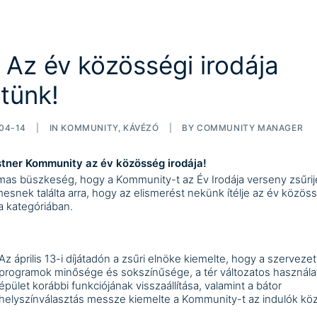
 Az év közösségi irodája
ttünk!
04-14
|
IN
KOMMUNITY
,
KÁVÉZÓ
|
BY
COMMUNITY MANAGER
tner Kommunity az év közösség irodája!
mas büszkeség, hogy a Kommunity-t az Év Irodája verseny zsűrij
esnek találta arra, hogy az elismerést nekünk ítélje az év közös
ja kategóriában.
Az április 13-i díjátadón a zsűri elnöke kiemelte, hogy a szervezet
programok minősége és sokszínűsége, a tér változatos használat
épület korábbi funkciójának visszaállítása, valamint a bátor
helyszínválasztás messze kiemelte a Kommunity-t az indulók köz