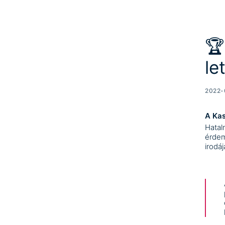
🏆
le
2022-
A Kas
Hatal
érdem
irodá