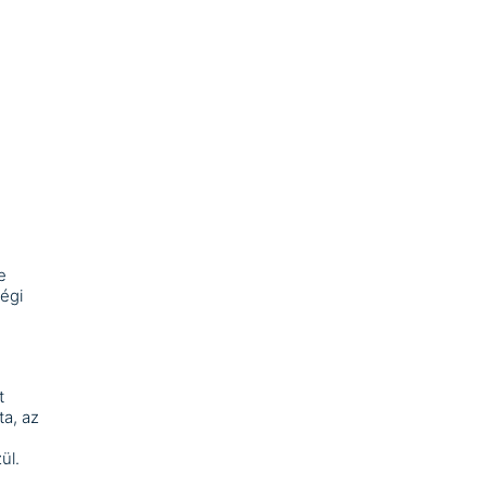
e
ségi
t
a, az
ül.