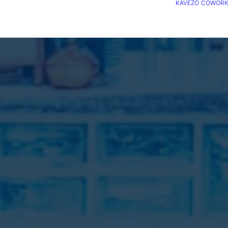
KÁVÉZÓ
COWORK