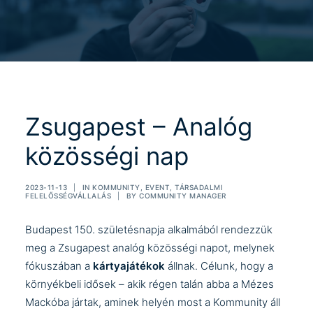
Zsugapest – Analóg
közösségi nap
2023-11-13
|
IN
KOMMUNITY
,
EVENT
,
TÁRSADALMI
FELELŐSSÉGVÁLLALÁS
|
BY
COMMUNITY MANAGER
Budapest 150. születésnapja alkalmából rendezzük
meg a Zsugapest analóg közösségi napot, melynek
fókuszában a
kártyajátékok
állnak. Célunk, hogy a
környékbeli idősek – akik régen talán abba a Mézes
Mackóba jártak, aminek helyén most a Kommunity áll