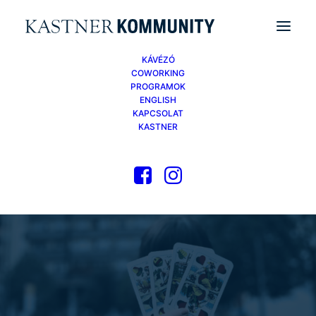
KÁVÉZÓ
COWORKING
PROGRAMOK
ENGLISH
KAPCSOLAT
KASTNER