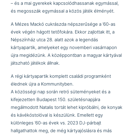
– és a mai gyerekek kapcsolódhassanak egymással,
és megosszák egymással a közös játék élményét.
A Mézes Mackó cukrászda népszerűsége a ’60-as
évek végén hágott tetőfokára. Ekkor zajlottak itt, a
Népszínház utca 28. alatt azok a legendás
kártyapartik, amelyeket egy novemberi vasárnapon
újra megidézünk. A középpontban a magyar kártyával
játszható játékok állnak.
A régi kártyapartik komplett családi programként
élednek újra a Kommunityben.
A közösségi nap során retró süteményeket és a
kifejezetten Budapest 150. születésnapjára
megálmodott
Natalis tortát
lehet kipróbálni, de konyak
és kávékóstolóval is készülünk. Emellett egy
különleges ’60-as évek vs. 2023 DJ-párbajt
hallgathattok meg, de még kártyajóslásra és más