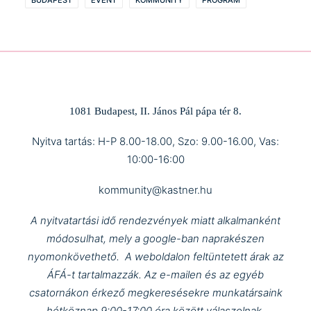
BUDAPEST
EVENT
KOMMUNITY
PROGRAM
1081 Budapest, II. János Pál pápa tér 8.
Nyitva tartás: H-P 8.00-18.00, Szo: 9.00-16.00, Vas:
10:00-16:00
kommunity@kastner.hu
A nyitvatartási idő rendezvények miatt alkalmanként
módosulhat, mely a google-ban naprakészen
nyomonkövethető.
A weboldalon feltüntetett árak az
ÁFÁ-t tartalmazzák.
Az e-mailen és az egyéb
csatornákon érkező megkeresésekre munkatársaink
hétköznap 9:00-17:00 óra között válaszolnak.