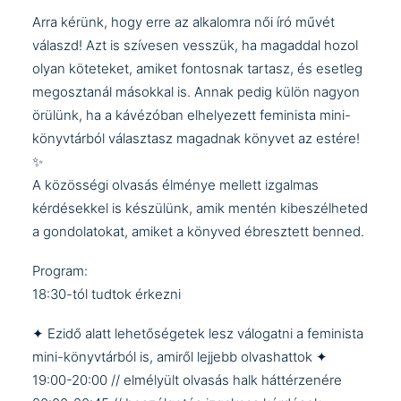
Arra kérünk, hogy erre az alkalomra női író művét
válaszd! Azt is szívesen vesszük, ha magaddal hozol
olyan köteteket, amiket fontosnak tartasz, és esetleg
megosztanál másokkal is. Annak pedig külön nagyon
örülünk, ha a kávézóban elhelyezett feminista mini-
könyvtárból választasz magadnak könyvet az estére!
✨
A közösségi olvasás élménye mellett izgalmas
kérdésekkel is készülünk, amik mentén kibeszélheted
a gondolatokat, amiket a könyved ébresztett benned.
Program:
18:30-tól tudtok érkezni
✦ Ezidő alatt lehetőségetek lesz válogatni a feminista
mini-könyvtárból is, amiről lejjebb olvashattok ✦
19:00-20:00 // elmélyült olvasás halk háttérzenére