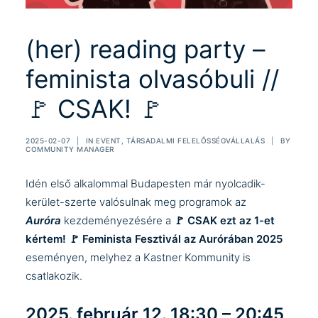
(her) reading party –
feminista olvasóbuli //
🚩 CSAK! 🚩
2025-02-07
|
IN
EVENT
,
TÁRSADALMI FELELŐSSÉGVÁLLALÁS
|
BY
COMMUNITY MANAGER
Idén első alkalommal Budapesten már nyolcadik-
kerület-szerte valósulnak meg programok az
Auróra
kezdeményezésére a
🚩 CSAK ezt az 1-et
kértem! 🚩 Feminista Fesztivál
az Aurórában 2025
esemény
en, melyhez a Kastner Kommunity is
csatlakozik.
2025. február 12. 18:30 – 20:45