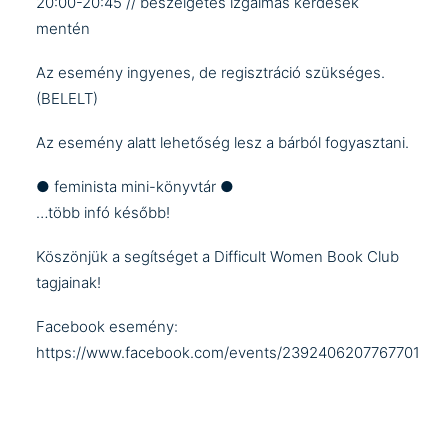
20:00-20:45 // beszélgetés izgalmas kérdések
mentén
Az esemény ingyenes, de regisztráció szükséges.
(BELELT)
Az esemény alatt lehetőség lesz a bárból fogyasztani.
● feminista mini-könyvtár ●
…több infó később!
Köszönjük a segítséget a
Difficult Women Book Club
tagjainak!
Facebook esemény:
https://www.facebook.com/events/2392406207767701