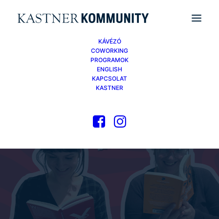
KÁVÉZÓ
COWORKING
PROGRAMOK
ENGLISH
KAPCSOLAT
KASTNER