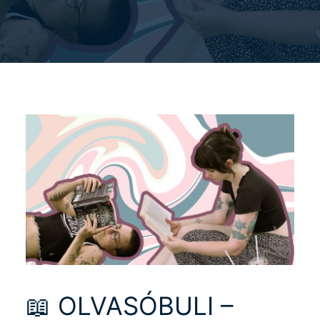
📖 OLVASÓBULI –