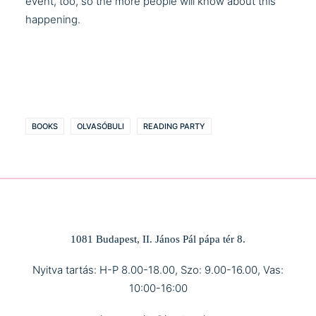
event
, too, so the more people will know about this
happening.
BOOKS
OLVASÓBULI
READING PARTY
1081 Budapest, II. János Pál pápa tér 8.
Nyitva tartás: H-P 8.00-18.00, Szo: 9.00-16.00, Vas:
10:00-16:00