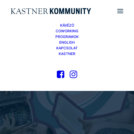
KÁVÉZÓ
COWORKING
PROGRAMOK
ENGLISH
KAPCSOLAT
KASTNER