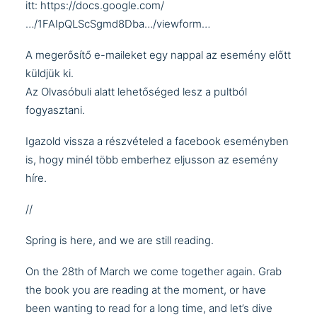
itt:
https://docs.google.com/
…/1FAIpQLScSgmd8Dba…/viewform…
A megerősítő e-maileket egy nappal az esemény előtt
küldjük ki.
Az Olvasóbuli alatt lehetőséged lesz a pultból
fogyasztani.
Igazold vissza a részvételed a
facebook eseményben
is
, hogy minél több emberhez eljusson az esemény
híre.
//
Spring is here, and we are still reading.
On the 28th of March we come together again. Grab
the book you are reading at the moment, or have
been wanting to read for a long time, and let’s dive