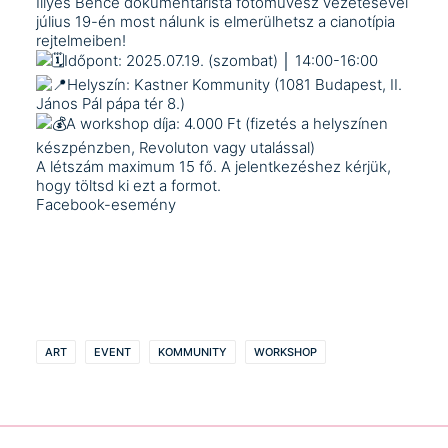
Illyés Bence
dokumentarista fotóművész vezetésével
július 19-én most nálunk is elmerülhetsz a cianotípia
rejtelmeiben!
Időpont: 2025.07.19. (szombat) │ 14:00-16:00
Helyszín: Kastner Kommunity (1081 Budapest, II.
János Pál pápa tér 8.)
A workshop díja: 4.000 Ft (fizetés a helyszínen
készpénzben, Revoluton vagy utalással)
A létszám maximum 15 fő. A jelentkezéshez kérjük,
hogy töltsd ki
ezt a formot
.
Facebook-esemény
ART
EVENT
KOMMUNITY
WORKSHOP