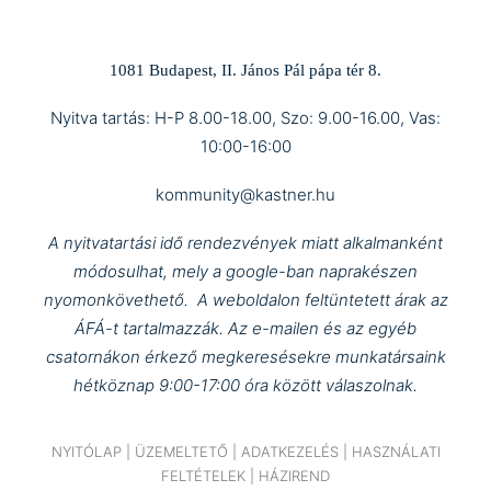
1081 Budapest, II. János Pál pápa tér 8.
Nyitva tartás: H-P 8.00-18.00, Szo: 9.00-16.00, Vas:
10:00-16:00
kommunity@kastner.hu
A nyitvatartási idő rendezvények miatt alkalmanként
módosulhat, mely a google-ban naprakészen
nyomonkövethető.
A weboldalon feltüntetett árak az
ÁFÁ-t tartalmazzák.
Az e-mailen és az egyéb
csatornákon érkező megkeresésekre munkatársaink
hétköznap 9:00-17:00 óra között válaszolnak.
NYITÓLAP
|
ÜZEMELTETŐ
|
ADATKEZELÉS
|
HASZNÁLATI
FELTÉTELEK
|
HÁZIREND