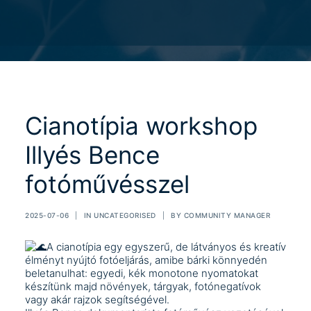
Cianotípia workshop
Illyés Bence
fotóművésszel
2025-07-06
|
IN
UNCATEGORISED
|
BY
COMMUNITY MANAGER
A cianotípia egy egyszerű, de látványos és kreatív
élményt nyújtó fotóeljárás, amibe bárki könnyedén
beletanulhat: egyedi, kék monotone nyomatokat
készítünk majd növények, tárgyak, fotónegatívok
vagy akár rajzok segítségével.