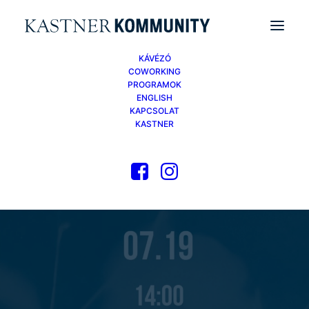
KÁVÉZÓ
COWORKING
PROGRAMOK
ENGLISH
KAPCSOLAT
KASTNER