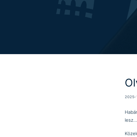
Ol
2025-
Habár
lesz…
Közel