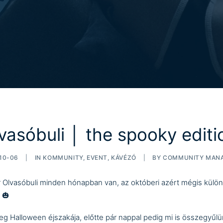
vasóbuli │ the spooky editi
10-06
|
IN
KOMMUNITY
,
EVENT
,
KÁVÉZÓ
|
BY
COMMUNITY MAN
 Olvasóbuli minden hónapban van, az októberi azért mégis külö
 🎃
eg Halloween éjszakája, előtte pár nappal pedig mi is összegyűlü