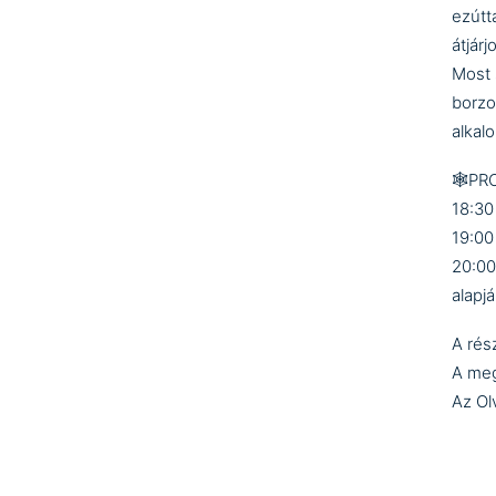
ezútt
átjár
Most 
borzo
alkal
🕸️P
18:30
19:00
20:00
alapj
A rés
A meg
Az Ol