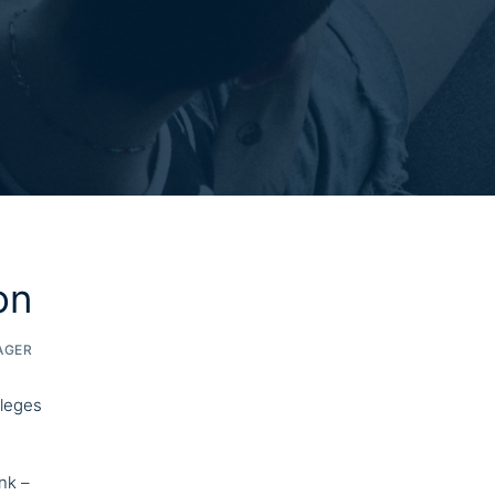
on
AGER
nleges
nk –