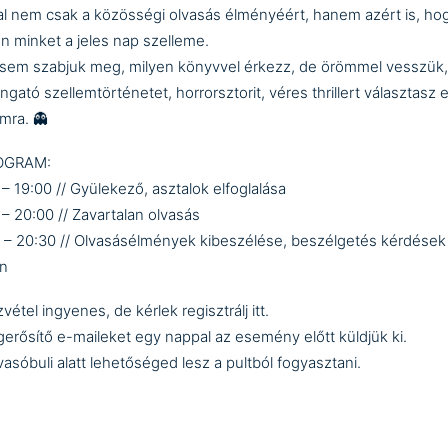
al nem csak a közösségi olvasás élményéért, hanem azért is, ho
jon minket a jeles nap szelleme.
sem szabjuk meg, milyen könyvvel érkezz, de örömmel vesszük,
ngató szellemtörténetet, horrorsztorit, véres thrillert választasz e
omra. 👻
ROGRAM:
 – 19:00 // Gyülekező, asztalok elfoglalása
 – 20:00 // Zavartalan olvasás
 – 20:30 // Olvasásélmények kibeszélése, beszélgetés kérdések
án
zvétel ingyenes, de kérlek
regisztrálj itt
.
erősítő e-maileket egy nappal az esemény előtt küldjük ki.
vasóbuli alatt lehetőséged lesz a pultból fogyasztani.