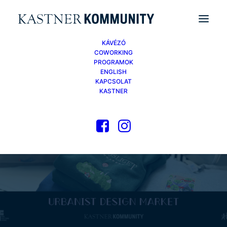
KÁVÉZÓ
COWORKING
PROGRAMOK
ENGLISH
KAPCSOLAT
KASTNER