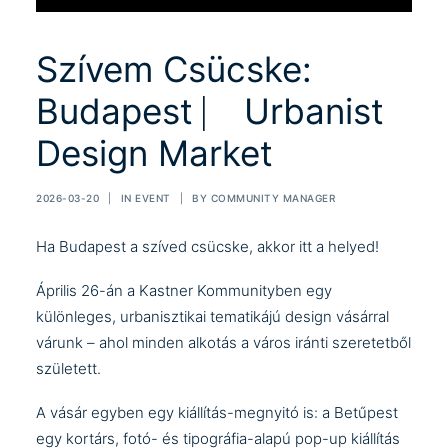
Szívem Csücske:
Budapest ⎸ Urbanist
Design Market
2026-03-20
|
IN
EVENT
|
BY
COMMUNITY MANAGER
Ha Budapest a szíved csücske, akkor itt a helyed!
Április 26-án a Kastner Kommunityben egy
különleges, urbanisztikai tematikájú design vásárral
várunk – ahol minden alkotás a város iránti szeretetből
született.
A vásár egyben egy kiállítás-megnyitó is: a Betűpest
egy kortárs, fotó- és tipográfia-alapú pop-up kiállítás