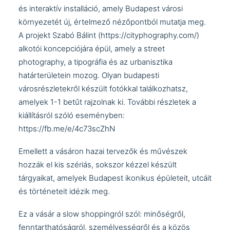
és interaktív installáció, amely Budapest városi
környezetét új, értelmező nézőpontból mutatja meg.
A projekt Szabó Bálint (
https://cityphography.com/
)
alkotói koncepciójára épül, amely a street
photography, a tipográfia és az urbanisztika
határterületein mozog. Olyan budapesti
városrészletekről készült fotókkal találkozhatsz,
amelyek 1-1 betűt rajzolnak ki. További részletek a
kiállításról szóló eseményben:
https://fb.me/e/4c73scZhN
Emellett a vásáron hazai tervezők és művészek
hozzák el kis szériás, sokszor kézzel készült
tárgyaikat, amelyek Budapest ikonikus épületeit, utcáit
és történeteit idézik meg.
Ez a vásár a slow shoppingról szól: minőségről,
fenntarthatóságról, személyességről és a közös