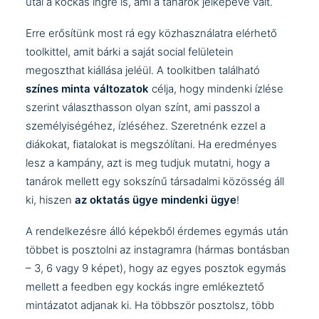
utal a kockás ingre is, ami a tanárok jelképévé vált.
Erre erősítünk most rá egy közhasználatra elérhető
toolkittel, amit bárki a saját social felületein
megoszthat kiállása jeléül. A toolkitben található
színes minta változatok
célja, hogy mindenki ízlése
szerint választhasson olyan színt, ami passzol a
személyiségéhez, ízléséhez. Szeretnénk ezzel a
diákokat, fiatalokat is megszólítani. Ha eredményes
lesz a kampány, azt is meg tudjuk mutatni, hogy a
tanárok mellett egy sokszínű társadalmi közösség áll
ki, hiszen
az oktatás ügye mindenki ügye
!
A rendelkezésre álló képekből érdemes egymás után
többet is posztolni az instagramra (hármas bontásban
– 3, 6 vagy 9 képet), hogy az egyes posztok egymás
mellett a feedben egy kockás ingre emlékeztető
mintázatot adjanak ki. Ha többször posztolsz, több