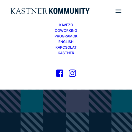
KÁVÉZÓ
COWORKING
PROGRAMOK
ENGLISH
KAPCSOLAT
KASTNER