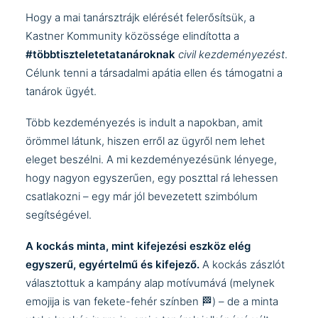
Hogy a mai tanársztrájk elérését felerősítsük, a
Kastner Kommunity közössége elindította a
#többtiszteletetatanároknak
civil kezdeményezést
.
Célunk tenni a társadalmi apátia ellen és támogatni a
tanárok ügyét.
Több kezdeményezés is indult a napokban, amit
örömmel látunk, hiszen erről az ügyről nem lehet
eleget beszélni. A mi kezdeményezésünk lényege,
hogy nagyon egyszerűen, egy poszttal rá lehessen
csatlakozni – egy már jól bevezetett szimbólum
segítségével.
A kockás minta, mint kifejezési eszköz elég
egyszerű, egyértelmű és kifejező.
A kockás zászlót
választottuk a kampány alap motívumává (melynek
emojija is van fekete-fehér színben 🏁) – de a minta