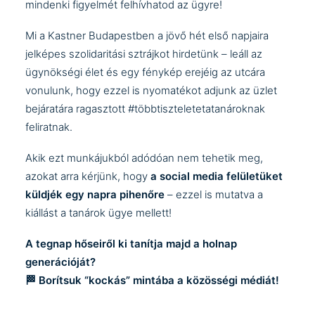
mindenki figyelmét felhívhatod az ügyre!
Mi a Kastner Budapestben a jövő hét első napjaira
jelképes szolidaritási sztrájkot hirdetünk – leáll az
ügynökségi élet és egy fénykép erejéig az utcára
vonulunk, hogy ezzel is nyomatékot adjunk az üzlet
bejáratára ragasztott #többtiszteletetatanároknak
feliratnak.
Akik ezt munkájukból adódóan nem tehetik meg,
azokat arra kérjünk, hogy
a social media felületüket
küldjék egy napra pihenőre
– ezzel is mutatva a
kiállást a tanárok ügye mellett!
A tegnap hőseiről ki tanítja majd a holnap
generációját?
🏁 Borítsuk “kockás” mintába a közösségi médiát!