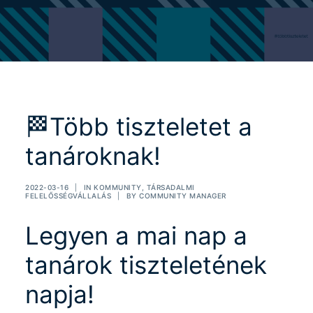
🏁Több tiszteletet a
tanároknak!
2022-03-16
|
IN
KOMMUNITY
,
TÁRSADALMI
FELELŐSSÉGVÁLLALÁS
|
BY
COMMUNITY MANAGER
Legyen a mai nap a
tanárok tiszteletének
napja!