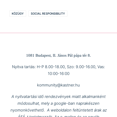
KÖZÜGY
SOCIAL RESPONSIBILITY
1081 Budapest, II. János Pál pápa tér 8.
Nyitva tartás: H-P 8.00-18.00, Szo: 9.00-16.00, Vas:
10:00-16:00
kommunity@kastner.hu
A nyitvatartási idő rendezvények miatt alkalmanként
módosulhat, mely a google-ban naprakészen
nyomonkövethető.
A weboldalon feltüntetett árak az
ÁFÁ-t tartalmazzák.
Az e-mailen és az egyéb