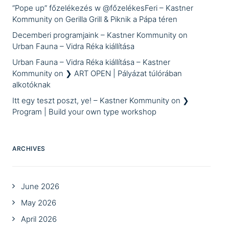
“Pope up” főzelékezés w @főzelékesFeri – Kastner
Kommunity
on
Gerilla Grill & Piknik a Pápa téren
Decemberi programjaink – Kastner Kommunity
on
Urban Fauna – Vidra Réka kiállítása
Urban Fauna – Vidra Réka kiállítása – Kastner
Kommunity
on
❯ ART OPEN | Pályázat túlórában
alkotóknak
Itt egy teszt poszt, ye! – Kastner Kommunity
on
❯
Program | Build your own type workshop
ARCHIVES
June 2026
May 2026
April 2026