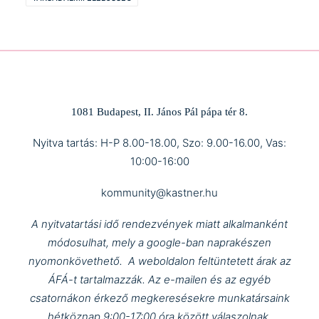
1081 Budapest, II. János Pál pápa tér 8.
Nyitva tartás: H-P 8.00-18.00, Szo: 9.00-16.00, Vas:
10:00-16:00
kommunity@kastner.hu
A nyitvatartási idő rendezvények miatt alkalmanként
módosulhat, mely a google-ban naprakészen
nyomonkövethető.
A weboldalon feltüntetett árak az
ÁFÁ-t tartalmazzák.
Az e-mailen és az egyéb
csatornákon érkező megkeresésekre munkatársaink
hétköznap 9:00-17:00 óra között válaszolnak.