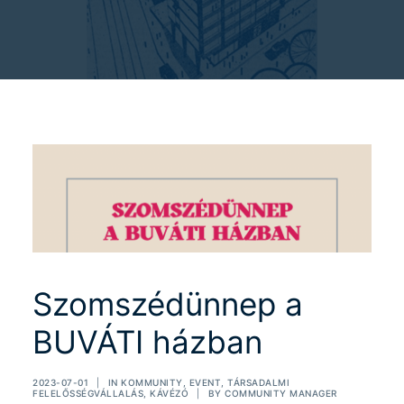
Szomszédünnep a
BUVÁTI házban
2023-07-01
|
IN
KOMMUNITY
,
EVENT
,
TÁRSADALMI
FELELŐSSÉGVÁLLALÁS
,
KÁVÉZÓ
|
BY
COMMUNITY MANAGER