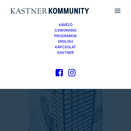
KÁVÉZÓ
COWORKING
PROGRAMOK
ENGLISH
KAPCSOLAT
KASTNER