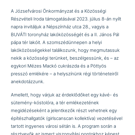
A Józsefvárosi Önkormányzat és a Közösségi
Részvételi Iroda támogatásával 2023. július 8-án nyílt
napra invitáljuk a Népszínház utca 28., vagyis a
BUVÁTI toronyház lakóközösségét és a II. János Pál
pápa tér lakóit. A szomszédünnepen a helyi
lakóközösségekkel találkozunk, hogy megmutassuk
nekik a közösségi terünket, beszélgessünk, és – az
egykori Mézes Mackó cukrászda és a Pöttyös
presszó emlékére – a helyszínünk régi történeteiről
anekdotázzunk.
Amellett, hogy várjuk az érdeklődőket egy kávé- és
sütemény-kóstolóra, a tér emlékezetének
megidézéseként a jelentkezők részt vehetnek egy
építészhallgatók (girlscanscan kollektíva) vezetésével
tartott ingyenes városi sétán is. A program során a
résztvevők az ismert viszonyítási pontokhoz képest