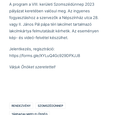
A program a VIII. kerületi Szomszédünnep 2023
pályázat keretében valósul meg. Az ingyenes
fogyasztáshoz a szervezők a Népszínház utca 28.
vagy II. János Pál pápa téri lakcímet tartalmazó
lakcímkártya felmutatását kérhetik. Az eseményen
kép- és videó-felvétel készülhet.
Jelentkezés, regisztráció:
https://forms.gle/XYLuQ4Gc929DPXJJ8
Várjuk Önöket szeretettel!
RENDEZVÉNY
SZOMSZÉDÜNNEP
TÁRSADALMIFELELŐSSÉG