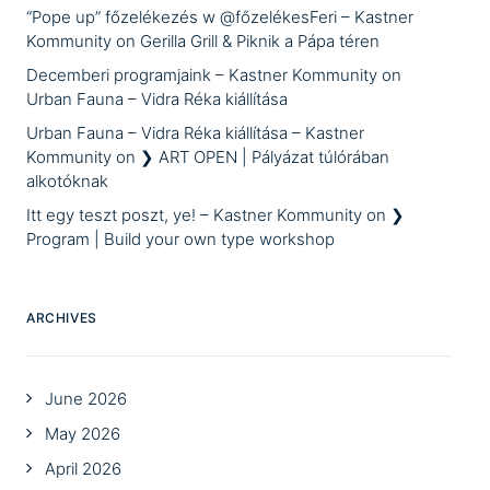
“Pope up” főzelékezés w @főzelékesFeri – Kastner
Kommunity
on
Gerilla Grill & Piknik a Pápa téren
Decemberi programjaink – Kastner Kommunity
on
Urban Fauna – Vidra Réka kiállítása
Urban Fauna – Vidra Réka kiállítása – Kastner
Kommunity
on
❯ ART OPEN | Pályázat túlórában
alkotóknak
Itt egy teszt poszt, ye! – Kastner Kommunity
on
❯
Program | Build your own type workshop
ARCHIVES
June 2026
May 2026
April 2026