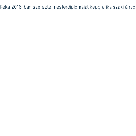
 Réka 2016-ban szerezte mesterdiplomáját képgrafika szakirányo
képzőművész-tanár szakon a Magyar Képzőművészeti Egyetem
s elnyert ösztöndíj és csoportos megjelenése mellett egyik
tosabb egyéni kiállítása a Képzelt barátok itatója volt a
Nyolcésfé
tóterében, 2022-ben. Ez a kiállítás jegyzi Vidra Réka animal studie
örben folytatott művészi gyakorlatának kezdetét, és egyúttal
san kapcsolódik az Art Kornerben bemutatott tárlathoz.
book-esemény
ART KORNER
KIALLITAS
PÁLYÁZAT