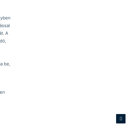
egyben
ással
t. A
adó,
a be,
yen