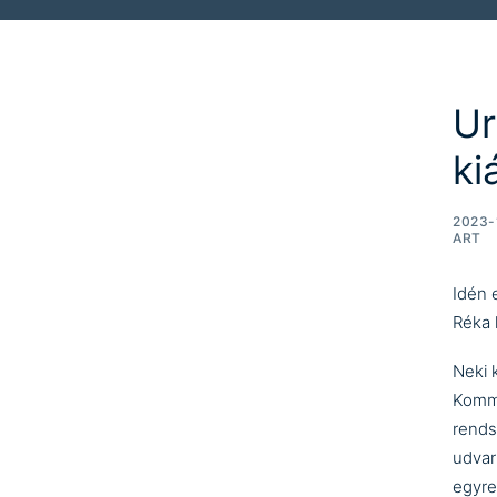
Ur
ki
2023-
ART
Idén 
Réka
Neki 
Kommu
rends
udvar
egyre