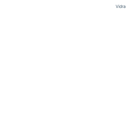
Vidra
majd 
Számo
legfon
kiállí
témak
szoro
Face
ART