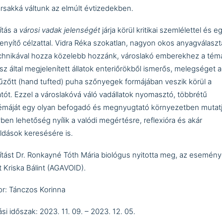
ársakká váltunk az elmúlt évtizedekben.
lítás a
városi vadak jelenségét
járja körül kritikai szemlélettel és 
enyítő célzattal. Vidra Réka szokatlan, nagyon okos anyagválaszt
chnikával hozza közelebb hozzánk, városlakó emberekhez a témá
z által megjelenített állatok enteriőrökből ismerős, melegséget 
tűzőtt (hand tufted) puha szőnyegek formájában veszik körül a
atót. Ezzel a városlakóvá váló vadállatok nyomasztó, többrétű
émáját egy olyan befogadó és megnyugtató környezetben mutatj
ben lehetőség nyílik a valódi megértésre, reflexióra és akár
dások keresésére is.
llítást Dr. Ronkayné Tóth Mária biológus nyitotta meg, az esemén
 Kriska Bálint (
AGAVOID
).
or: Tánczos Korinna
tási időszak: 2023. 11. 09. – 2023. 12. 05.