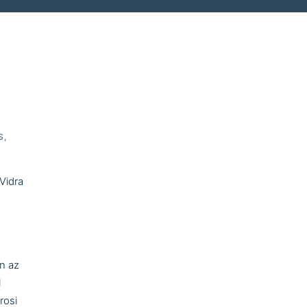
S
,
Vidra
n az
l
rosi