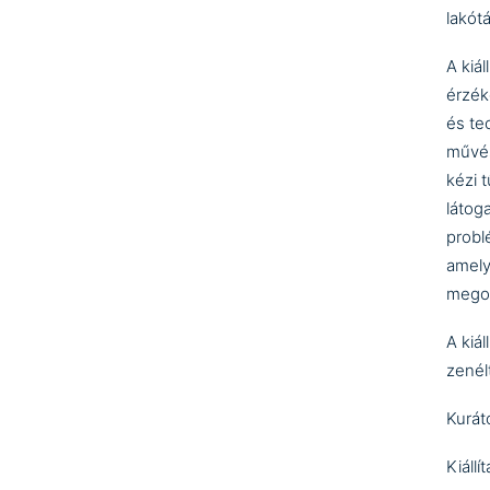
lakót
A kiál
érzék
és te
művés
kézi 
látog
probl
amely
megol
A kiá
zenélt
Kurát
Kiállí