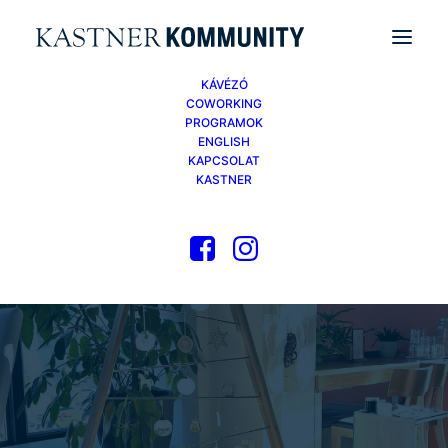
KÁVÉZÓ
COWORKING
PROGRAMOK
ENGLISH
KAPCSOLAT
KASTNER