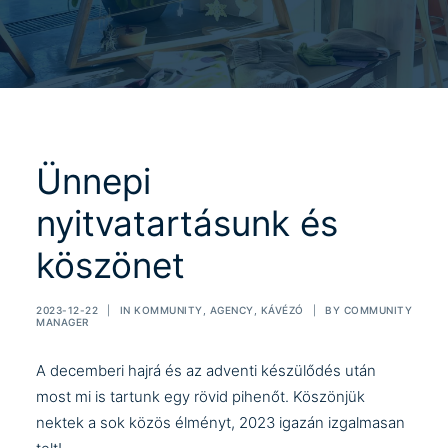
Ünnepi
nyitvatartásunk és
köszönet
2023-12-22
|
IN
KOMMUNITY
,
AGENCY
,
KÁVÉZÓ
|
BY
COMMUNITY
MANAGER
A decemberi hajrá és az adventi készülődés után
most mi is tartunk egy rövid pihenőt. Köszönjük
nektek a sok közös élményt, 2023 igazán izgalmasan