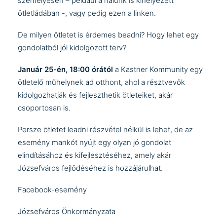
személyesen – például a nálunk is kihelyezett
ötletládában -, vagy pedig
ezen a linken
.
De milyen ötletet is érdemes beadni? Hogy lehet egy
gondolatból jól kidolgozott terv?
Január 25-én, 18:00 órától
a Kastner Kommunity egy
ötletelő műhelynek ad otthont, ahol a résztvevők
kidolgozhatják és fejleszthetik ötleteiket, akár
csoportosan is.
Persze ötletet leadni részvétel nélkül is lehet, de az
esemény mankót nyújt egy olyan jó gondolat
elindításához és kifejlesztéséhez, amely akár
Józsefváros fejlődéséhez is hozzájárulhat.
Facebook-esemény
Józsefváros Önkormányzata