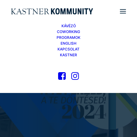
KÁVÉZÓ
COWORKING
PROGRAMOK
ENGLISH
KAPCSOLAT
KASTNER