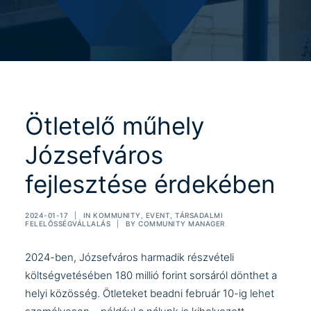
Ötletelő műhely
Józsefváros
fejlesztése érdekében
2024-01-17
|
IN
KOMMUNITY
,
EVENT
,
TÁRSADALMI
FELELŐSSÉGVÁLLALÁS
|
BY
COMMUNITY MANAGER
2024-ben, Józsefváros harmadik részvételi
költségvetésében 180 millió forint sorsáról dönthet a
helyi közösség. Ötleteket beadni február 10-ig lehet