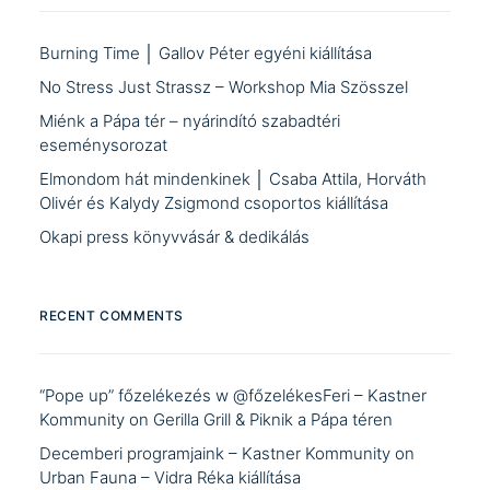
Burning Time │ Gallov Péter egyéni kiállítása
No Stress Just Strassz – Workshop Mia Szösszel
Miénk a Pápa tér – nyárindító szabadtéri
eseménysorozat
Elmondom hát mindenkinek │ Csaba Attila, Horváth
Olivér és Kalydy Zsigmond csoportos kiállítása
Okapi press könyvvásár & dedikálás
RECENT COMMENTS
“Pope up” főzelékezés w @főzelékesFeri – Kastner
Kommunity
on
Gerilla Grill & Piknik a Pápa téren
Decemberi programjaink – Kastner Kommunity
on
Urban Fauna – Vidra Réka kiállítása