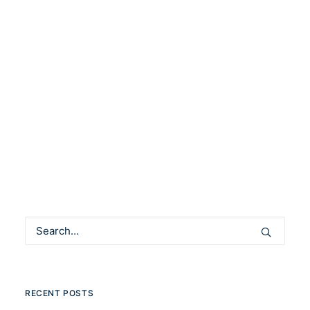
Április 1-je a Kommunity-ben nem csak a
bolondozásról, de a floráriumokról is szólt,
hiszen nálunk…
by Community Manager
RECENT POSTS