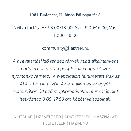
1081 Budapest, II. János Pál pápa tér 8.
Nyitva tartás: H-P 8.00-18.00, Szo: 9.00-16.00, Vas:
10:00-16:00
kommunity@kastner.hu
A nyitvatartási idő rendezvények miatt alkalmanként
módosulhat, mely a google-ban naprakészen
nyomonkövethető.
A weboldalon feltüntetett árak az
ÁFÁ-t tartalmazzák.
Az e-mailen és az egyéb
csatornákon érkező megkeresésekre munkatársaink
hétköznap 9:00-17:00 óra között válaszolnak.
NYITÓLAP
|
ÜZEMELTETŐ
|
ADATKEZELÉS
|
HASZNÁLATI
FELTÉTELEK
|
HÁZIREND