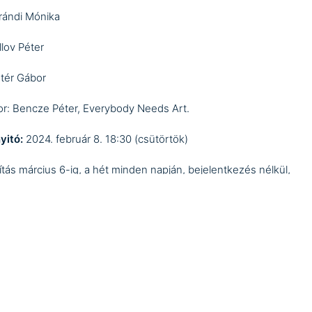
rándi Mónika
llov Péter
ntér Gábor
or: Bencze Péter,
Everybody Needs Art
.
yitó:
2024. február 8. 18:30 (csütörtök)
llítás március 6-ig, a hét minden napján, bejelentkezés nélkül,
nesen megtekinthető.
KORNER
CONTEMPORARY
EVERYBODYNEEDSART
EXHIBITION
ITAS