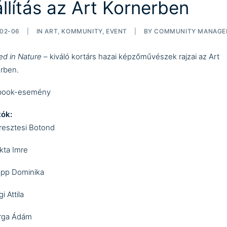
állítás az Art Kornerben
02-06
|
IN
ART
,
KOMMUNITY
,
EVENT
|
BY
COMMUNITY MANAGE
ed in Nature
– kiváló kortárs hazai képzőművészek rajzai az Art
rben.
book-esemény
tók:
resztesi Botond
kta Imre
app Dominika
i Attila
rga Ádám