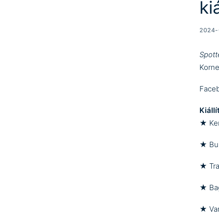
ki
2024-
Spott
Korne
Face
Kiállí
★
Ke
★
Bu
★
Tr
★
Bag
★
Va