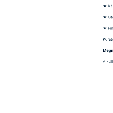
★
Ká
★
Ga
★
Pi
Kurát
Megn
A kiá
ingye
ART 
KIALL