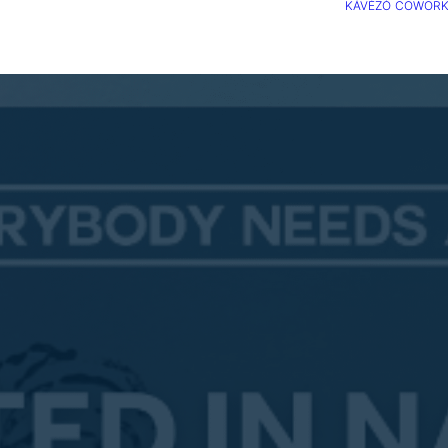
KÁVÉZÓ
COWORK