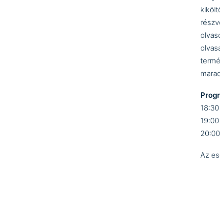
kiköl
részv
olvas
olvas
termé
marad
Prog
18:30
19:00
20:00
Az es
Face
Az es
és a 