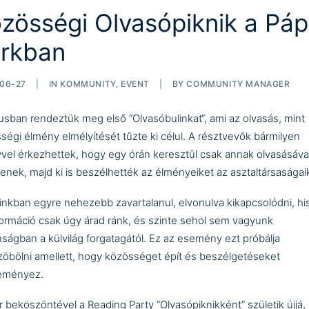
zösségi Olvasópiknik a Pá
rkban
06-27
|
IN
KOMMUNITY
,
EVENT
|
BY
COMMUNITY MANAGER
usban rendeztük meg első “
Olvasóbulinkat
“, ami az olvasás, mint
ségi élmény elmélyítését tűzte ki célul. A résztvevők bármilyen
vel érkezhettek, hogy egy órán keresztül csak annak olvasásáva
jenek, majd ki is beszélhették az élményeiket az asztaltársaságaik
inkban egyre nehezebb zavartalanul, elvonulva kikapcsolódni, h
formáció csak úgy árad ránk, és szinte sehol sem vagyunk
nságban a külvilág forgatagától. Ez az esemény ezt próbálja
zöbölni amellett, hogy közösséget épít és beszélgetéseket
eményez.
r beköszöntével a Reading Party “Olvasópiknikként” születik újjá,