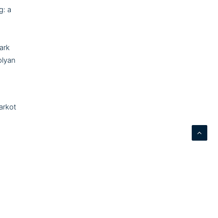
g: a
n
ark
olyan
arkot
ztani,