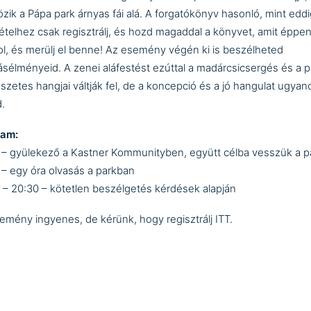
tözik a Pápa park árnyas fái alá. A forgatókönyv hasonló, mint eddi
ételhez csak regisztrálj, és hozd magaddal a könyvet, amit éppe
ol, és merülj el benne! Az esemény végén ki is beszélheted
ásélményeid. A zenei aláfestést ezúttal a madárcsicsergés és a p
szetes hangjai váltják fel, de a koncepció és a jó hangulat ugyan
.
ram:
 – gyülekező a Kastner Kommunityben, együtt célba vesszük a p
 – egy óra olvasás a parkban
 – 20:30 – kötetlen beszélgetés kérdések alapján
emény ingyenes, de kérünk, hogy regisztrálj
ITT
.
book-esemény
emény alatt a kávézó nyitva lesz, ahonnan lesz lehetőség fogyas
mosdót is használni.