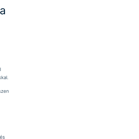
pa
l
kal.
iszen
 és