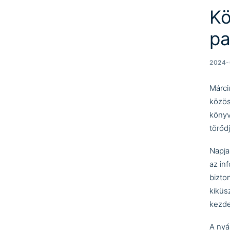
Kö
pa
2024-
Márci
közös
könyv
törőd
Napja
az in
bizto
kiküs
kezd
A nyá