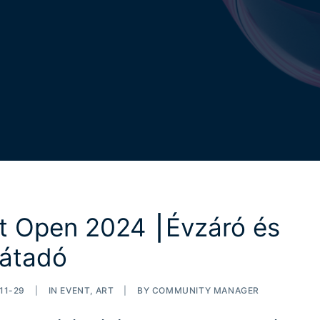
t Open 2024 ⎮Évzáró és
játadó
11-29
|
IN
EVENT
,
ART
|
BY
COMMUNITY MANAGER