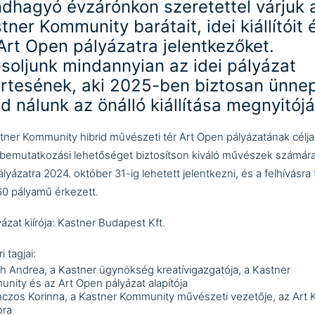
dhagyó évzárónkon szeretettel várjuk 
tner Kommunity barátait, idei kiállítóit 
Art Open pályázatra jelentkezőket.
soljunk mindannyian az idei pályázat
rtesének, aki 2025-ben biztosan ünne
d nálunk az önálló kiállítása megnyitójá
tner Kommunity hibrid művészeti tér Art Open pályázatának célja
bemutatkozási lehetőséget biztosítson kiváló művészek számára
ályázatra 2024. október 31-ig lehetett jelentkezni, és a felhívásra
60 pályamű érkezett.
yázat kiírója: Kastner Budapest Kft.
i tagjai:
h Andrea, a Kastner ügynökség kreatívigazgatója, a Kastner
nity és az Art Open pályázat alapítója
czos Korinna, a Kastner Kommunity művészeti vezetője, az Art 
ora