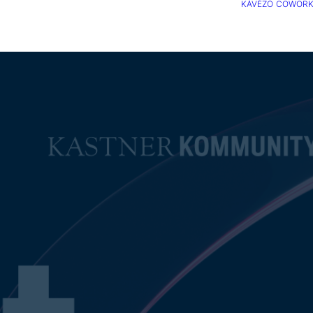
KÁVÉZÓ
COWORK