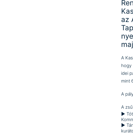
Ren
Kas
az 
Tap
nye
maj
A Kas
hogy 
idei p
mint 
A pál
A zsűr
► Tót
Kommu
► Tán
kurát