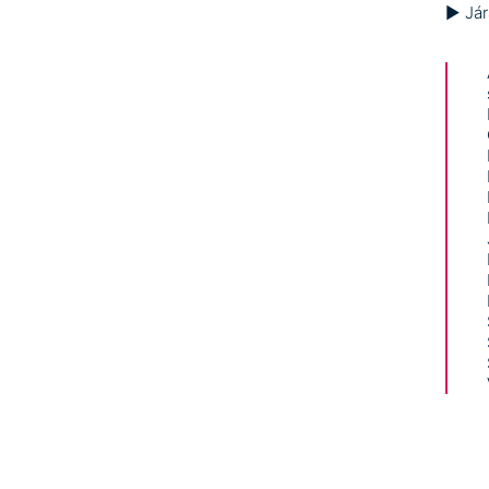
► Jár
A nye
szerv