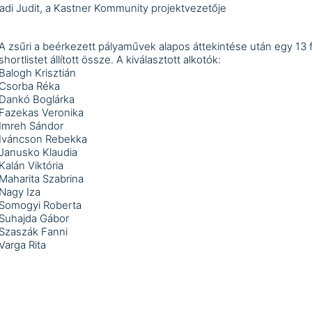
adi Judit, a Kastner Kommunity projektvezetője
A zsűri a beérkezett pályaművek alapos áttekintése után egy 13 
shortlistet állított össze. A kiválasztott alkotók:
Balogh Krisztián
Csorba Réka
Dankó Boglárka
Fazekas Veronika
Imreh Sándor
Iváncson Rebekka
Janusko Klaudia
Kalán Viktória
Maharita Szabrina
Nagy Iza
Somogyi Roberta
Suhajda Gábor
Szaszák Fanni
Varga Rita
rtes pályázó munkáiból 2025-ben egy hónapos, egyéni kiállítást
ezünk a Kastner Kommunity kiállítóterében. Hálásak vagyunk az i