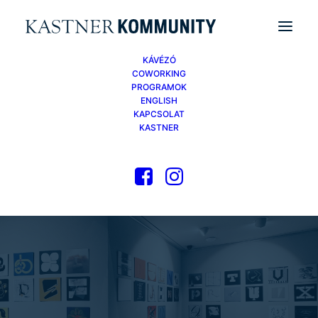
KÁVÉZÓ
COWORKING
PROGRAMOK
ENGLISH
KAPCSOLAT
KASTNER