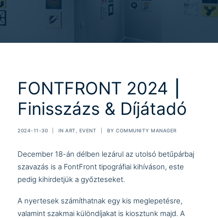
FONTFRONT 2024 ⎮
Finisszázs & Díjátadó
2024-11-30
|
IN
ART
,
EVENT
|
BY
COMMUNITY MANAGER
December 18-án délben lezárul az utolsó betűpárbaj
szavazás is a
FontFront
tipográfiai kihíváson, este
pedig kihirdetjük a győzteseket.
A nyertesek számíthatnak egy kis meglepetésre,
valamint szakmai különdíjakat is kiosztunk majd. A