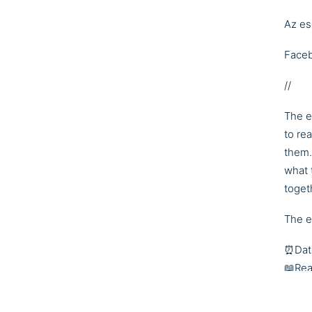
Az es
Face
//
The e
to re
them.
what 
toget
The ev
⏰Date
📖Rea
🗣Tim
p.m.