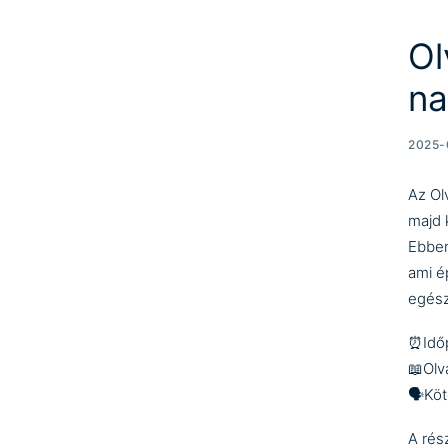
Ol
na
2025-
Az Ol
majd 
Ebben
ami é
egész
⏰Időp
📖Olv
🗣Köt
A rés