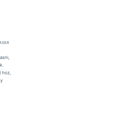
AGER
asni,
k.
t hoz,
gy