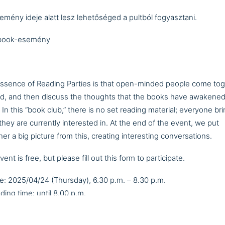
emény ideje alatt lesz lehetőséged a pultból fogyasztani.
book-esemény
ssence of Reading Parties is that open-minded people come to
ad, and then discuss the thoughts that the books have awakened
 In this “book club,” there is no set reading material; everyone br
they are currently interested in. At the end of the event, we put
her a big picture from this, creating interesting conversations.
ent is free, but please fill out
this form
to participate.
: 2025/04/24 (Thursday), 6.30 p.m. – 8.30 p.m.
ding time: until 8.00 p.m.
e for a conversation along some exciting questions: 8.00 p.m. – 