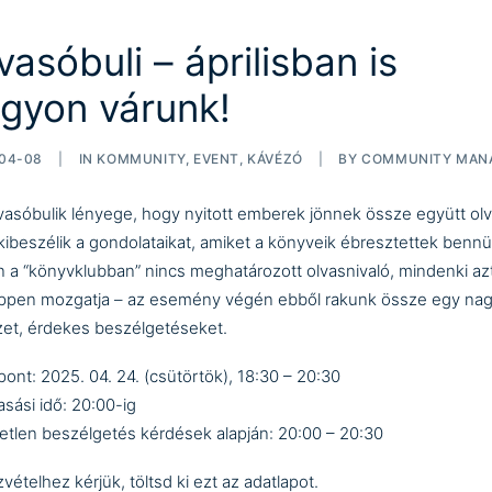
vasóbuli – áprilisban is
gyon várunk!
04-08
|
IN
KOMMUNITY
,
EVENT
,
KÁVÉZÓ
|
BY
COMMUNITY MAN
vasóbulik lényege, hogy nyitott emberek jönnek össze együtt olv
kibeszélik a gondolataikat, amiket a könyveik ébresztettek bennü
 a “könyvklubban” nincs meghatározott olvasnivaló, mindenki az
ppen mozgatja – az esemény végén ebből rakunk össze egy na
et, érdekes beszélgetéseket.
ont: 2025. 04. 24. (csütörtök), 18:30 – 20:30
asási idő: 20:00-ig
etlen beszélgetés kérdések alapján: 20:00 – 20:30
zvételhez kérjük, töltsd ki
ezt az adatlapot
.