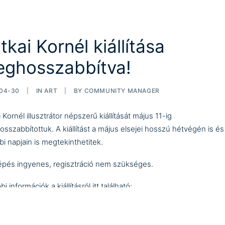
tkai Kornél kiállítása
ghosszabbítva!
04-30
|
IN
ART
|
BY
COMMUNITY MANAGER
i Kornél
illusztrátor népszerű kiállítását május 11-ig
sszabbítottuk. A kiállítást a május elsejei hosszú hétvégén is és
bi napjain is megtekinthetitek.
épés ingyenes, regisztráció nem szükséges.
i információk a kiállításról itt található: