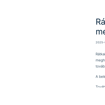
Rá
me
2025-
Rátka
megho
továb
A bel
Tovább