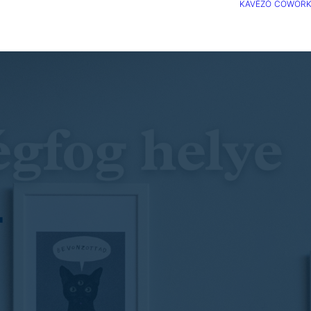
KÁVÉZÓ
COWORK