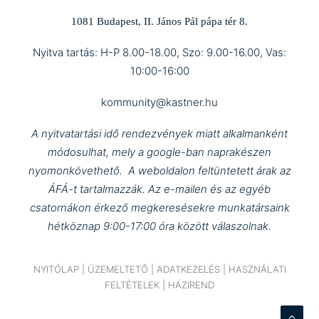
1081 Budapest, II. János Pál pápa tér 8.
Nyitva tartás: H-P 8.00-18.00, Szo: 9.00-16.00, Vas:
10:00-16:00
kommunity@kastner.hu
A nyitvatartási idő rendezvények miatt alkalmanként
módosulhat, mely a google-ban naprakészen
nyomonkövethető.
A weboldalon feltüntetett árak az
ÁFÁ-t tartalmazzák.
Az e-mailen és az egyéb
csatornákon érkező megkeresésekre munkatársaink
hétköznap 9:00-17:00 óra között válaszolnak.
NYITÓLAP
|
ÜZEMELTETŐ
|
ADATKEZELÉS
|
HASZNÁLATI
FELTÉTELEK
|
HÁZIREND