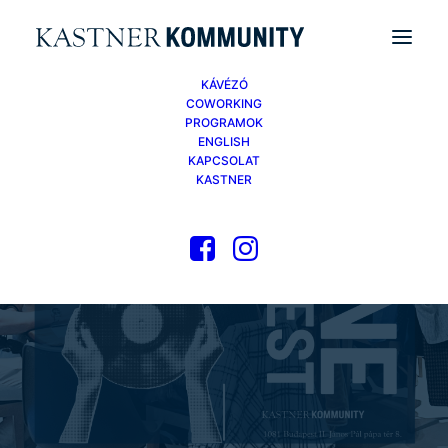
KÁVÉZÓ
COWORKING
PROGRAMOK
ENGLISH
KAPCSOLAT
KASTNER