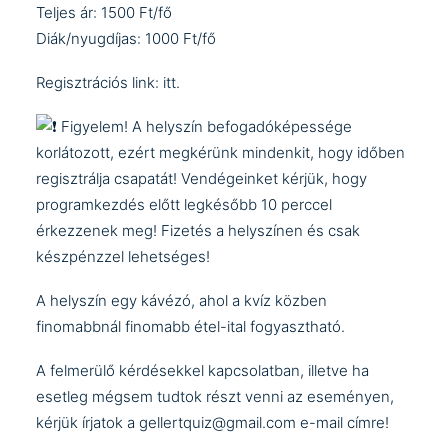
Teljes ár: 1500 Ft/fő
Diák/nyugdíjas: 1000 Ft/fő
Regisztrációs link:
itt
.
Figyelem! A helyszín befogadóképessége
korlátozott, ezért megkérünk mindenkit, hogy időben
regisztrálja csapatát! Vendégeinket kérjük, hogy
programkezdés előtt legkésőbb 10 perccel
érkezzenek meg! Fizetés a helyszínen és csak
készpénzzel lehetséges!
A helyszín egy kávézó, ahol a kvíz közben
finomabbnál finomabb étel-ital fogyasztható.
A felmerülő kérdésekkel kapcsolatban, illetve ha
esetleg mégsem tudtok részt venni az eseményen,
kérjük írjatok a
gellertquiz@gmail.com
e-mail címre!