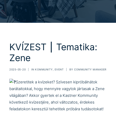
KVÍZEST ⎮ Tematika:
Zene
2025-05-20
|
IN
KOMMUNITY
,
EVENT
|
BY
COMMUNITY MANAGER
Szeretitek a kvízeket? Szívesen kipróbálnátok
barátaitokkal, hogy mennyire vagytok jártasak a Zene
világában? Akkor gyertek el a Kastner Kommunity
következő kvízestjére, ahol változatos, érdekes
feladatokon keresztül tehetitek próbára tudásotokat!