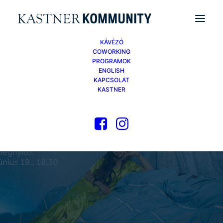
KÁVÉZÓ
COWORKING
PROGRAMOK
ENGLISH
KAPCSOLAT
KASTNER