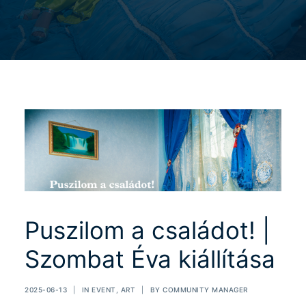
Puszilom a családot! |
Szombat Éva kiállítása
2025-06-13
|
IN
EVENT
,
ART
|
BY
COMMUNITY MANAGER