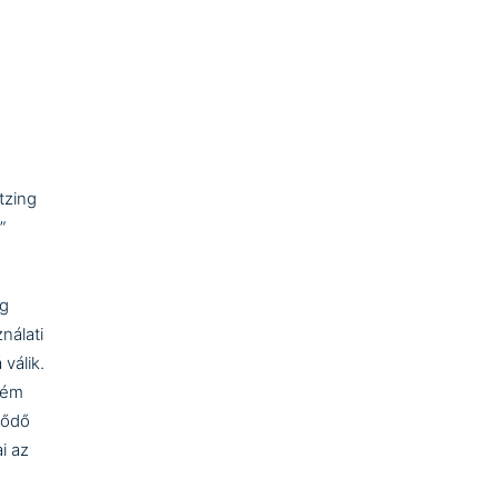
tzing
”
ég
nálati
válik.
 fém
lődő
i az