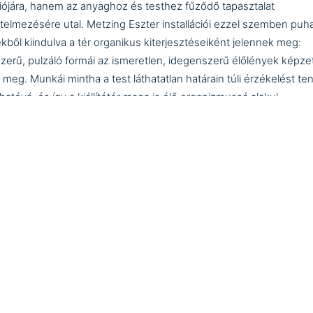
iójára, hanem az anyaghoz és testhez fűződő tapasztalat
rtelmezésére utal. Metzing Eszter installációi ezzel szemben puh
lekből kiindulva a tér organikus kiterjesztéseiként jelennek meg:
zerű, pulzáló formái az ismeretlen, idegenszerű élőlények képze
k meg. Munkái mintha a test láthatatlan határain túli érzékelést te
hatóvá, és így a kiállítótér maga is élő organizmussá alakul.
 – Stitches of Habits – kettős jelentést hordoz. Egyrészt az öltés 
itív mozdulat mindkét művész munkájában alapvető gesztus: a ké
tkozás, a varrás aktusa itt az alkotás és a gondolkodás ritmusává 
szt a „habits” a megszokásra, a hétköznapi rutinra is utal – arra,
an a megszokott formák és anyagok új összefüggésben ismeret
lentéseket kapnak. A kiállítás a mindennapi és a rendkívüli közötti 
eteket teszi láthatóvá a kortárs ékszerművészet és a képzőmű
án mozogva. A megszokott tárgyak itt új jelentésrétegekkel telít
ben az otthonosság és az idegenség finom feszültsége szövi át 
lítás kurátora:
Tánczos Korinna