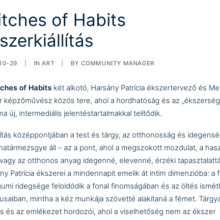
itches of Habits
szerkiállítás
10-29
|
IN
ART
|
BY
COMMUNITY MANAGER
tches of Habits
két alkotó,
Harsány Patrícia
ékszertervező és
Me
r
képzőművész közös tere, ahol a hordhatóság és az „ékszerség
a új, intermediális jelentéstartalmakkal telítődik.
llítás középpontjában a test és tárgy, az otthonosság és idegens
 határmezsgye áll – az a pont, ahol a megszokott mozdulat, a hasz
 vagy az otthonos anyag idegenné, elevenné, érzéki tapasztalattá 
ny Patrícia ékszerei a mindennapit emelik át intim dimenzióba: a
gumi ridegsége feloldódik a fonal finomságában és az öltés ismét
usaiban, mintha a kéz munkája szövetté alakítaná a fémet. Tárgya
és és az emlékezet hordozói, ahol a viselhetőség nem az ékszer