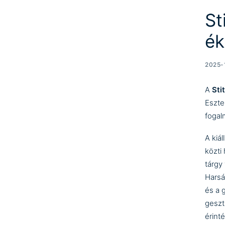
St
ék
2025-
A
Sti
Eszte
fogalm
A kiá
közti
tárgy
Harsá
és a 
geszt
érint