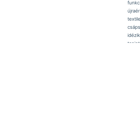
funkc
újraé
texti
csáps
idézi
tapint
A cím
repet
beava
Másré
ahogy
új je
átmen
határ
miköz
A kiál