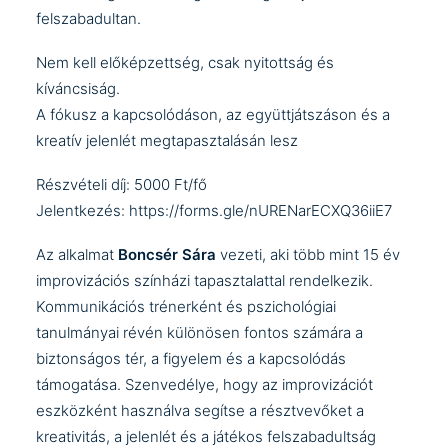
felszabadultan.
Nem kell előképzettség, csak nyitottság és
kíváncsiság.
A fókusz a kapcsolódáson, az együttjátszáson és a
kreatív jelenlét megtapasztalásán lesz
Részvételi díj: 5000 Ft/fő
Jelentkezés:
https://forms.gle/nURENarECXQ36iiE7
Az alkalmat
Boncsér Sára
vezeti, aki több mint 15 év
improvizációs színházi tapasztalattal rendelkezik.
Kommunikációs trénerként és pszichológiai
tanulmányai révén különösen fontos számára a
biztonságos tér, a figyelem és a kapcsolódás
támogatása. Szenvedélye, hogy az improvizációt
eszközként használva segítse a résztvevőket a
kreativitás, a jelenlét és a játékos felszabadultság