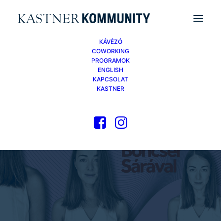
KÁVÉZÓ
COWORKING
PROGRAMOK
ENGLISH
KAPCSOLAT
KASTNER