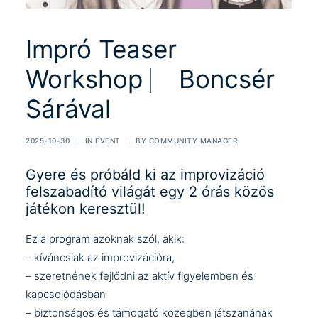
Impró Teaser
Workshop ⎸ Boncsér
Sárával
2025-10-30
|
IN
EVENT
|
BY
COMMUNITY MANAGER
Gyere és próbáld ki az improvizáció
felszabadító világát egy 2 órás közös
játékon keresztül!
Ez a program azoknak szól, akik:
– kíváncsiak az improvizációra,
– szeretnének fejlődni az aktív figyelemben és
kapcsolódásban
– biztonságos és támogató közegben játszanának