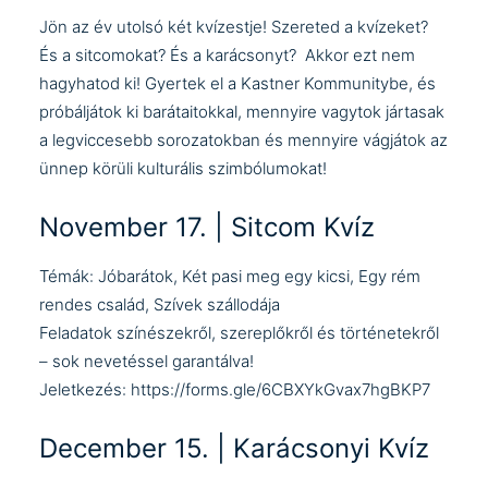
Jön az év utolsó két kvízestje! Szereted a kvízeket?
És a sitcomokat? És a karácsonyt? Akkor ezt nem
hagyhatod ki! Gyertek el a Kastner Kommunitybe, és
próbáljátok ki barátaitokkal, mennyire vagytok jártasak
a legviccesebb sorozatokban és mennyire vágjátok az
ünnep körüli kulturális szimbólumokat!
November 17. | Sitcom Kvíz
Témák: Jóbarátok, Két pasi meg egy kicsi, Egy rém
rendes család, Szívek szállodája
Feladatok színészekről, szereplőkről és történetekről
– sok nevetéssel garantálva!
Jeletkezés:
https://forms.gle/6CBXYkGvax7hgBKP7
December 15. | Karácsonyi Kvíz