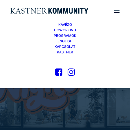
KÁVÉZÓ
COWORKING
PROGRAMOK
ENGLISH
KAPCSOLAT
KASTNER