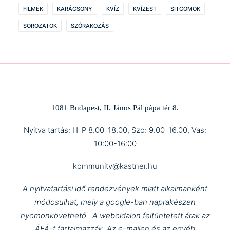
FILMEK
KARÁCSONY
KVÍZ
KVÍZEST
SITCOMOK
SOROZATOK
SZÓRAKOZÁS
1081 Budapest, II. János Pál pápa tér 8.
Nyitva tartás: H-P 8.00-18.00, Szo: 9.00-16.00, Vas:
10:00-16:00
kommunity@kastner.hu
A nyitvatartási idő rendezvények miatt alkalmanként
módosulhat, mely a google-ban naprakészen
nyomonkövethető.
A weboldalon feltüntetett árak az
ÁFÁ-t tartalmazzák.
Az e-mailen és az egyéb