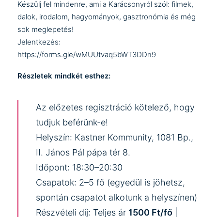
Készülj fel mindenre, ami a Karácsonyról szól: filmek,
dalok, irodalom, hagyományok, gasztronómia és még
sok meglepetés!
Jelentkezés:
https://forms.gle/wMUUtvaq5bWT3DDn9
Részletek mindkét esthez:
Az előzetes regisztráció kötelező, hogy
tudjuk beférünk-e!
Helyszín: Kastner Kommunity, 1081 Bp.,
II. János Pál pápa tér 8.
Időpont: 18:30–20:30
Csapatok: 2–5 fő (egyedül is jöhetsz,
spontán csapatot alkotunk a helyszínen)
Részvételi díj: Teljes ár
1500 Ft/fő
|