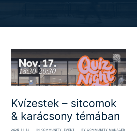
Kvízestek – sitcomok
& karácsony témában
2025-11-14
|
IN
KOMMUNITY
,
EVENT
|
BY
COMMUNITY MANAGER