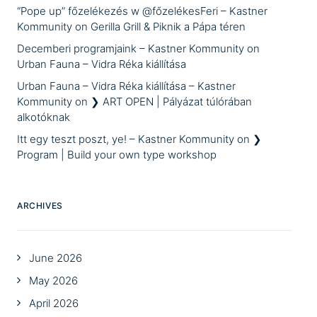
“Pope up” főzelékezés w @főzelékesFeri – Kastner
Kommunity
on
Gerilla Grill & Piknik a Pápa téren
Decemberi programjaink – Kastner Kommunity
on
Urban Fauna – Vidra Réka kiállítása
Urban Fauna – Vidra Réka kiállítása – Kastner
Kommunity
on
❯ ART OPEN | Pályázat túlórában
alkotóknak
Itt egy teszt poszt, ye! – Kastner Kommunity
on
❯
Program | Build your own type workshop
ARCHIVES
June 2026
May 2026
April 2026