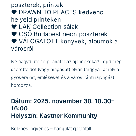
poszterek, printek
❤︎
DRAWN TO PLACES
kedvenc
helyeid printeken
❤︎
LAK Collection
sálak
❤︎
CSŐ Budapest
neon poszterek
❤︎ VÁLOGATOTT könyvek, albumok a
városról
Ne hagyd utolsó pillanatra az ajándékokat! Lepd meg
szeretteidet (vagy magadat) olyan tárggyal, amely a
gyökereket, emlékeket és a város iránti rajongást
hordozza.
Dátum: 2025. november 30. 10:00-
16:00
Helyszín: Kastner Kommunity
Belépés ingyenes – hangulat garantált.