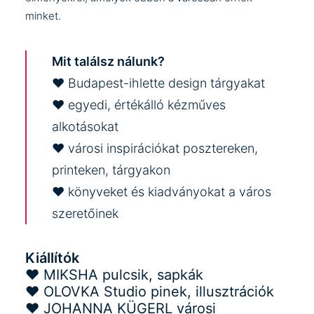
minket.
Mit találsz nálunk?
❤︎ Budapest-ihlette design tárgyakat
❤︎ egyedi, értékálló kézműves
alkotásokat
❤︎ városi inspirációkat posztereken,
printeken, tárgyakon
❤︎ könyveket és kiadványokat a város
szeretőinek
Kiállítók
❤︎
MIKSHA
pulcsik, sapkák
❤︎
OLOVKA Studio
pinek, illusztrációk
❤︎
JOHANNA KÜGERL
városi