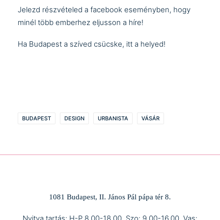
Jelezd részvételed a
facebook eseményben
, hogy
minél több emberhez eljusson a híre!
Ha Budapest a szíved csücske, itt a helyed!
BUDAPEST
DESIGN
URBANISTA
VÁSÁR
1081 Budapest, II. János Pál pápa tér 8.
Nyitva tartás: H-P 8.00-18.00, Szo: 9.00-16.00, Vas: