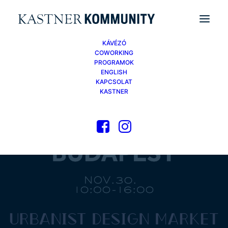
KÁVÉZÓ
COWORKING
PROGRAMOK
ENGLISH
KAPCSOLAT
KASTNER