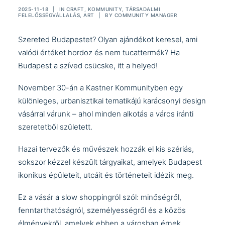
2025-11-18
|
IN
CRAFT
,
KOMMUNITY
,
TÁRSADALMI
FELELŐSSÉGVÁLLALÁS
,
ART
|
BY
COMMUNITY MANAGER
Szereted Budapestet? Olyan ajándékot keresel, ami
valódi értéket hordoz és nem tucattermék? Ha
Budapest a szíved csücske, itt a helyed!
November 30-án a Kastner Kommunityben egy
különleges, urbanisztikai tematikájú karácsonyi design
vásárral várunk – ahol minden alkotás a város iránti
szeretetből született.
Hazai tervezők és művészek hozzák el kis szériás,
sokszor kézzel készült tárgyaikat, amelyek Budapest
ikonikus épületeit, utcáit és történeteit idézik meg.
Ez a vásár a slow shoppingról szól: minőségről,
fenntarthatóságról, személyességről és a közös
élményekről, amelyek ebben a városban érnek