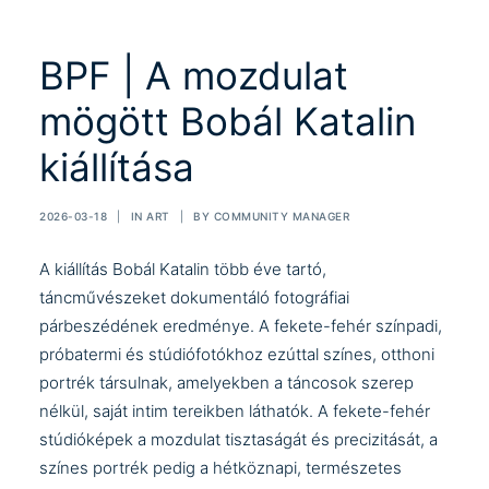
BPF | A mozdulat
mögött Bobál Katalin
kiállítása
2026-03-18
|
IN
ART
|
BY
COMMUNITY MANAGER
A kiállítás
Bobál Katalin
több éve tartó,
táncművészeket dokumentáló fotográfiai
párbeszédének eredménye. A fekete-fehér színpadi,
próbatermi és stúdiófotókhoz ezúttal színes, otthoni
portrék társulnak, amelyekben a táncosok szerep
nélkül, saját intim tereikben láthatók. A fekete-fehér
stúdióképek a mozdulat tisztaságát és precizitását, a
színes portrék pedig a hétköznapi, természetes