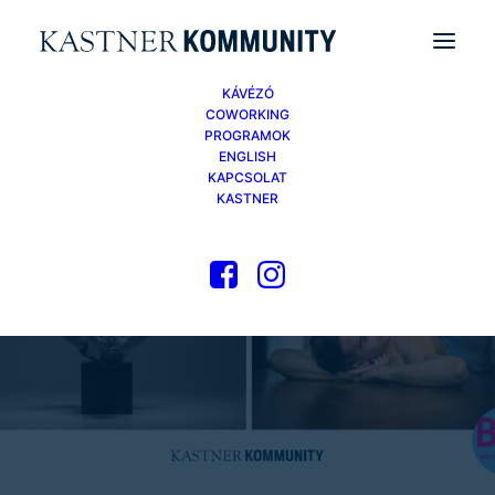
KÁVÉZÓ
COWORKING
PROGRAMOK
ENGLISH
KAPCSOLAT
KASTNER