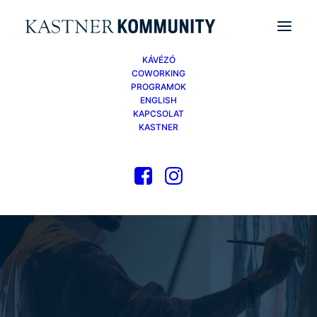
KÁVÉZÓ
COWORKING
PROGRAMOK
ENGLISH
KAPCSOLAT
KASTNER