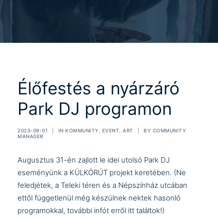
Élőfestés a nyárzáró
Park DJ programon
2023-09-01
|
IN
KOMMUNITY
,
EVENT
,
ART
|
BY
COMMUNITY
MANAGER
Augusztus 31-én zajlott le idei utolsó Park DJ
eseményünk a
KÜLKÖRÚT
projekt keretében. (Ne
feledjétek, a Teleki téren és a Népszínház utcában
ettől függetlenül még készülnek nektek hasonló
programokkal, további infót erről
itt
találtok!)