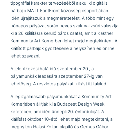
tipográfiai karakter tervezéséből alakul ki digitális
párbaj a MATT FontFront közösség csoportjában.
Idén újrajátszuk a megmérettetést. A több mint egy
hónapos pályázat során neves szakmai zsűri választja
ki a 26 kiállításra kerülő páros csatát, amit a Kastner
Kommunity Art Kornerben lehet majd megtekinteni. A
kiállított párbajok győzteseire a helyszínen és online
lehet szavazni.
A jelentkezési határidő szeptember 20., a
pályamunkák leadására szeptember 27-ig van
lehetőség. A részletes pályázati kiírást
itt
találod.
A legizgalmasabb pályamunkákat a Kommunity Art
Kornerjében állítják ki a
Budapest Design Week
keretében, ami idén ünnepli 20. évfordulóját. A
kiállítást október 10-étől lehet majd megtekinteni, a
megnyitón
Halasi Zoltán
alapító és
Gerhes Gábor