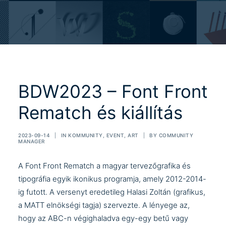
BDW2023 – Font Front
Rematch és kiállítás
2023-09-14
|
IN
KOMMUNITY
,
EVENT
,
ART
|
BY
COMMUNITY
MANAGER
A
Font Front
Rematch a magyar tervezőgrafika és
tipográfia egyik ikonikus programja, amely 2012-2014-
ig futott. A versenyt eredetileg Halasi Zoltán (grafikus,
a
MATT
elnökségi tagja) szervezte. A lényege az,
hogy az ABC-n végighaladva egy-egy betű vagy