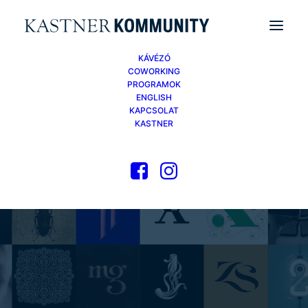
KÁVÉZÓ
COWORKING
PROGRAMOK
ENGLISH
KAPCSOLAT
KASTNER