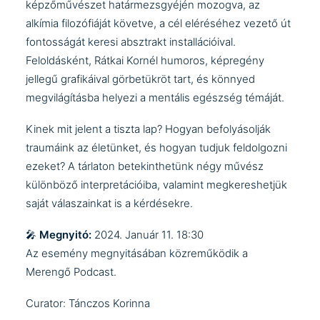
képzőművészet határmezsgyéjén mozogva, az
alkímia filozófiáját követve, a cél eléréséhez vezető út
fontosságát keresi absztrakt installációival.
Feloldásként,
Rátkai Kornél
humoros, képregény
jellegű grafikáival görbetükröt tart, és könnyed
megvilágításba helyezi a mentális egészség témáját.
Kinek mit jelent a tiszta lap? Hogyan befolyásolják
traumáink az életünket, és hogyan tudjuk feldolgozni
ezeket? A tárlaton betekinthetünk négy művész
különböző interpretációiba, valamint megkereshetjük
saját válaszainkat is a kérdésekre.
🎤
Megnyitó:
2024. Január 11. 18:30
Az esemény megnyitásában közreműködik a
Merengő Podcast
.
Curator: Tánczos Korinna