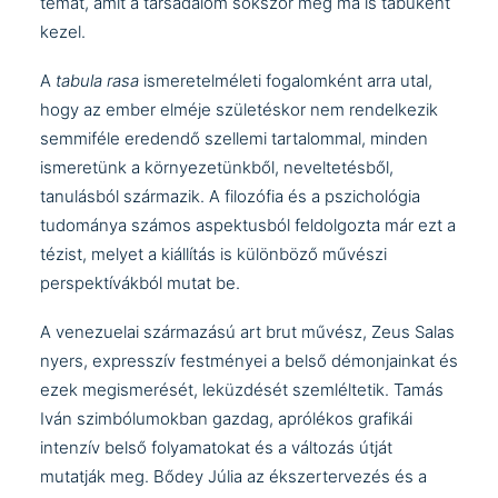
témát, amit a társadalom sokszor még ma is tabuként
kezel.
A
tabula rasa
ismeretelméleti fogalomként arra utal,
hogy az ember elméje születéskor nem rendelkezik
semmiféle eredendő szellemi tartalommal, minden
ismeretünk a környezetünkből, neveltetésből,
tanulásból származik. A filozófia és a pszichológia
tudománya számos aspektusból feldolgozta már ezt a
tézist, melyet a kiállítás is különböző művészi
perspektívákból mutat be.
A venezuelai származású art brut művész,
Zeus Salas
nyers, expresszív festményei a belső démonjainkat és
ezek megismerését, leküzdését szemléltetik.
Tamás
Iván
szimbólumokban gazdag, aprólékos grafikái
intenzív belső folyamatokat és a változás útját
mutatják meg.
Bődey Júlia
az ékszertervezés és a