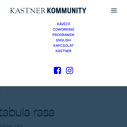
KÁVÉZÓ
COWORKING
PROGRAMOK
ENGLISH
KAPCSOLAT
KASTNER