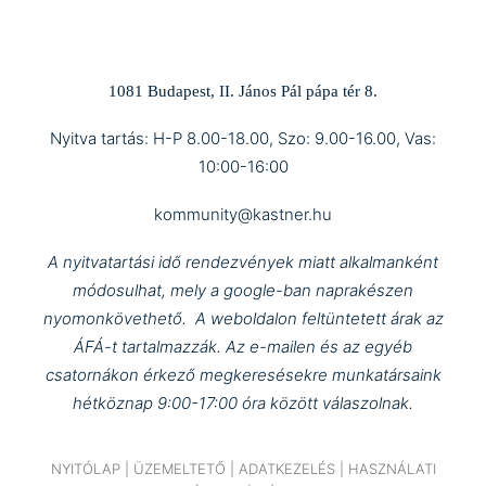
1081 Budapest, II. János Pál pápa tér 8.
Nyitva tartás: H-P 8.00-18.00, Szo: 9.00-16.00, Vas:
10:00-16:00
kommunity@kastner.hu
A nyitvatartási idő rendezvények miatt alkalmanként
módosulhat, mely a google-ban naprakészen
nyomonkövethető.
A weboldalon feltüntetett árak az
ÁFÁ-t tartalmazzák.
Az e-mailen és az egyéb
csatornákon érkező megkeresésekre munkatársaink
hétköznap 9:00-17:00 óra között válaszolnak.
NYITÓLAP
|
ÜZEMELTETŐ
|
ADATKEZELÉS
|
HASZNÁLATI