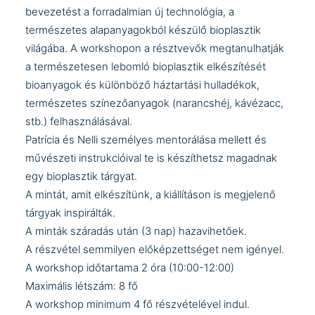
bevezetést a forradalmian új technológia, a
természetes alapanyagokból készülő bioplasztik
világába. A workshopon a résztvevők megtanulhatják
a természetesen lebomló bioplasztik elkészítését
bioanyagok és különböző háztartási hulladékok,
természetes színezőanyagok (narancshéj, kávézacc,
stb.) felhasználásával.
Patrícia és Nelli személyes mentorálása mellett és
művészeti instrukcióival te is készíthetsz magadnak
egy bioplasztik tárgyat.
A mintát, amit elkészítünk, a kiállításon is megjelenő
tárgyak inspirálták.
A minták száradás után (3 nap) hazavihetőek.
A részvétel semmilyen előképzettséget nem igényel.
A workshop időtartama 2 óra (10:00-12:00)
Maximális létszám: 8 fő
A workshop minimum 4 fő részvételével indul.