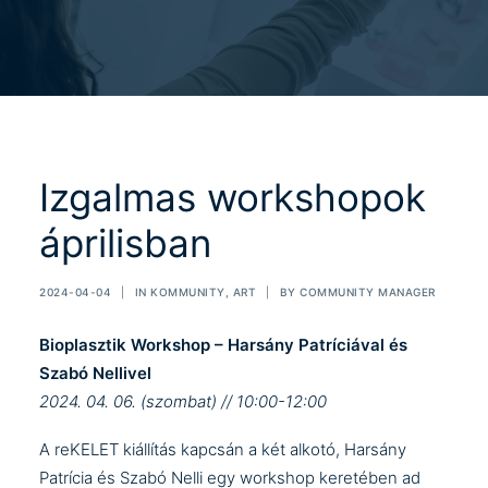
Izgalmas workshopok
áprilisban
2024-04-04
|
IN
KOMMUNITY
,
ART
|
BY
COMMUNITY MANAGER
Bioplasztik Workshop – Harsány Patríciával és
Szabó Nellivel
2024. 04. 06. (szombat) // 10:00-12:00
A
reKELET
kiállítás kapcsán a két alkotó,
Harsány
Patrícia
és
Szabó Nelli
egy workshop keretében ad