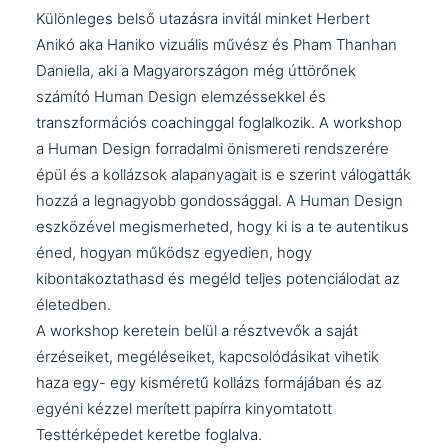
Különleges belső utazásra invitál minket Herbert
Anikó aka
Haniko
vizuális művész és Pham Thanhan
Daniella, aki a Magyarországon még úttörőnek
számító Human Design elemzéssekkel és
transzformációs coachinggal foglalkozik. A workshop
a Human Design forradalmi önismereti rendszerére
épül és a kollázsok alapanyagait is e szerint válogatták
hozzá a legnagyobb gondossággal. A Human Design
eszközével megismerheted, hogy ki is a te autentikus
éned, hogyan működsz egyedien, hogy
kibontakoztathasd és megéld teljes potenciálodat az
életedben.
A workshop keretein belül a résztvevők a saját
érzéseiket, megéléseiket, kapcsolódásikat vihetik
haza egy- egy kisméretű kollázs formájában és az
egyéni kézzel merített papírra kinyomtatott
Testtérképedet keretbe foglalva.