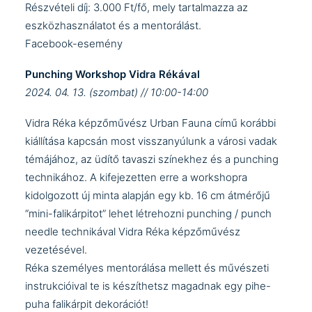
Részvételi díj: 3.000 Ft/fő, mely tartalmazza az
eszközhasználatot és a mentorálást.
Facebook-esemény
Punching Workshop Vidra Rékával
2024. 04. 13. (szombat) // 10:00-14:00
Vidra Réka
képzőművész Urban Fauna című korábbi
kiállítása kapcsán most visszanyúlunk a városi vadak
témájához, az üdítő tavaszi színekhez és a punching
technikához. A kifejezetten erre a workshopra
kidolgozott új minta alapján egy kb. 16 cm átmérőjű
“mini-falikárpitot” lehet létrehozni punching / punch
needle technikával Vidra Réka képzőművész
vezetésével.
Réka személyes mentorálása mellett és művészeti
instrukcióival te is készíthetsz magadnak egy pihe-
puha falikárpit dekorációt!