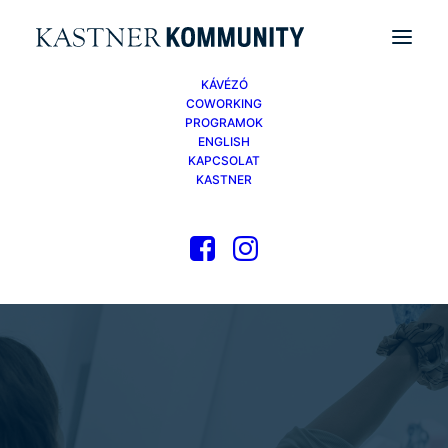
KÁVÉZÓ
COWORKING
PROGRAMOK
ENGLISH
KAPCSOLAT
KASTNER