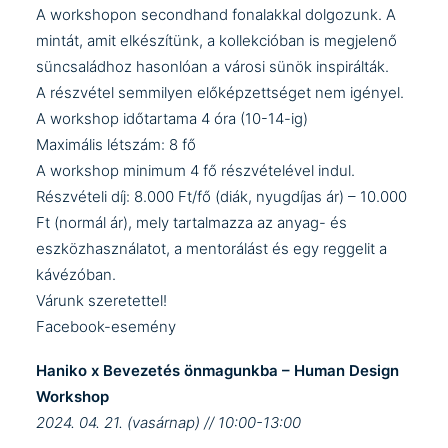
A workshopon secondhand fonalakkal dolgozunk. A
mintát, amit elkészítünk, a kollekcióban is megjelenő
süncsaládhoz hasonlóan a városi sünök inspirálták.
A részvétel semmilyen előképzettséget nem igényel.
A workshop időtartama 4 óra (10-14-ig)
Maximális létszám: 8 fő
A workshop minimum 4 fő részvételével indul.
Részvételi díj: 8.000 Ft/fő (diák, nyugdíjas ár) – 10.000
Ft (normál ár), mely tartalmazza az anyag- és
eszközhasználatot, a mentorálást és egy reggelit a
kávézóban.
Várunk szeretettel!
Facebook-esemény
Haniko x Bevezetés önmagunkba – Human Design
Workshop
2024. 04. 21. (vasárnap) // 10:00-13:00