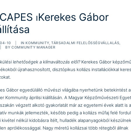
SCAPES ⏐Kerekes Gábor
állítása
04-10
|
IN
KOMMUNITY
,
TÁRSADALMI FELELŐSSÉGVÁLLALÁS
,
|
BY
COMMUNITY MANAGER
ülési lehetőségek a klímaváltozás elől?
Kerekes Gábor képzőm
ékokból újrahasznosított, disztópikus kollázs installációkkal keres
zokat.
es Gábor
egyedülálló művészi világába nyerhetünk betekintést a
er Kommunity áprilisi kiállításán. A Magyar Képzőművészeti Egy
 szakán végzett alkotó gyakorlatát már az egyetemi évek alatt is 
llatív munkák jellemezték, később pedig a kollázs műfaj felé fordul
 kivétel nélkül kidobásra ítélt, hulladék alapanyagokból készülnek
len aprólékossággal. Nagy méretű kollázsai több rétegből állnak