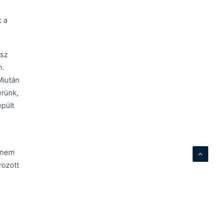
k a
ész
n.
Miután
erünk,
épült
y nem
rozott