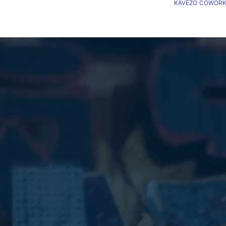
KÁVÉZÓ
COWORK