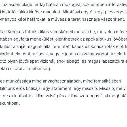
, az assemblage műfaji határán mozogva, sok esetben interaktív,
li installációkká kinőve magukat. Alkotásai egytől-egyig feszegeti
mányos képi határokat, a művész a teret használja vászonként.
llítás Kerekes futurisztikus városképeit mutatja be, melyek a műv
atában egyfajta menekülést jelenthetnek az apokaliptikus jövőbe
ülést a saját magunk által teremtett káosz és katasztrófák elől. 
indent elmosott az árvíz, vagy teljesen elsivatagosodott az élett
kotó olyan jövőképet vizionál, ahol lebegő, és magas lábazatokra 
okba szorul az emberiség.
es munkássága mind anyaghasználatban, mind tematikájában
dalmunk erős kritikája, egy statement, egy misszió. Misszió, mel
hetne aktuálisabb a klímaválság és a klímaszorongás által meghatá
akunkban.
or:
Tánczos Korinna
yitó:
2024. 04. 18. 18:30