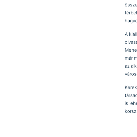
össze
térbe
hagyo
A kiá
olvas
Menek
már m
az al
város
Kerek
társa
is le
korsz
Kurát
Megn