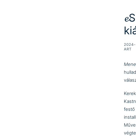
𝓮
ki
2024-
ART
Menek
hullad
válas
Kerek
Kastn
festő
insta
Művei
végte