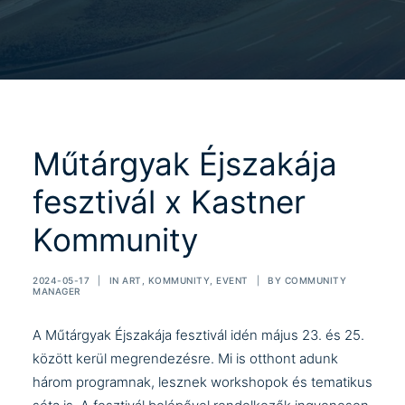
Műtárgyak Éjszakája
fesztivál x Kastner
Kommunity
2024-05-17
|
IN
ART
,
KOMMUNITY
,
EVENT
|
BY
COMMUNITY
MANAGER
A
Műtárgyak Éjszakája
fesztivál idén május 23. és 25.
között kerül megrendezésre. Mi is otthont adunk
három programnak, lesznek workshopok és tematikus