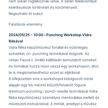
nem sokan foglalkoznak velük. A sétán felelevenítjük
keletkezésük történetét és körülményeit.
Regisztrálni itt tudsz!
Facebook-esemény
2024/05/25 – 10:00 ⏐ Punching Workshop Vidra
Rékával
Vidra Réka
képzőművész fonallal és különleges
színekkel, ún. punching technikával dolgozik. Az
Urban Fauna
c. önálló kiállításán bemutatott színeket
és formákat hozza most vissza egy workshopon, ahol
te is megismerkedhetsz ezzel az eljárással.
A kifejezetten erre a workshopra kidolgozott minta
alapján egy kis méretű kitűzőt/felvarrót fogunk
létrehozni punching / punch needle technikával Vidra
Réka képzőművész személyes mentorálása mellett és
művészeti instrukcióival. A mintát, amellyel a művész