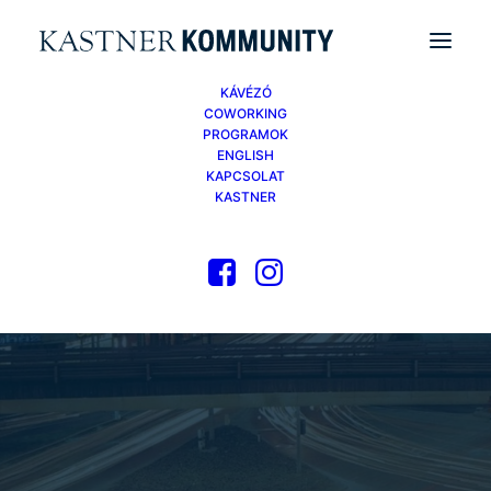
KÁVÉZÓ
COWORKING
PROGRAMOK
ENGLISH
KAPCSOLAT
KASTNER