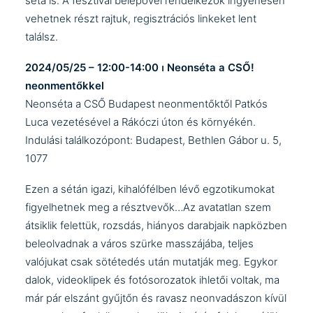
séta is. A fesztivál belépővel rendelkezők ingyenesen
vehetnek részt rajtuk, regisztrációs linkeket lent
találsz.
2024/05/25 – 12:00-14:00 ⏐ Neonséta a CSŐ!
neonmentőkkel
Neonséta a
CSŐ Budapest
neonmentőktől Patkós
Luca vezetésével a Rákóczi úton és környékén.
Indulási találkozópont: Budapest, Bethlen Gábor u. 5,
1077
Ezen a sétán igazi, kihalófélben lévő egzotikumokat
figyelhetnek meg a résztvevők…Az avatatlan szem
átsiklik felettük, rozsdás, hiányos darabjaik napközben
beleolvadnak a város szürke masszájába, teljes
valójukat csak sötétedés után mutatják meg. Egykor
dalok, videoklipek és fotósorozatok ihletői voltak, ma
már pár elszánt gyűjtőn és ravasz neonvadászon kívül