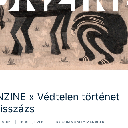
ZINE x Védtelen történet
nisszázs
05-06
|
IN
ART
,
EVENT
|
BY
COMMUNITY MANAGER