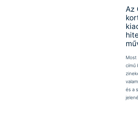
Az 
kor
kia
hit
műv
Most a
című 
zinek
valam
és a 
jelen
Tov
Pro
(
ht