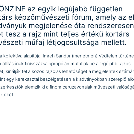
ÖNZINE az egyik legújabb független
társ képzőművészeti fórum, amely az e
dványuk megjelenése óta rendszeresen
et tesz a rajz mint teljes értékű kortárs
észeti műfaj létjogosultsága mellett.
 kollektíva alapítója, Imreh Sándor (
menetmen
) Védtelen történe
kiállításának finisszázsa apropóján mutatják be a legújabb rajzos
et, kínálják fel a közös rajzolás lehetőségét a megjelentek számár
int egy kerekasztal beszélgetésen a kiadványokban szereplő alk
szerkesztők elemzik ki a finom ceruzavonalak művészeti valóságá
értékét.
ábbi részletek:
https://onzine.hu
gramot tartja: ÖNZINE szerkesztőség
tps://onzine.hu
)