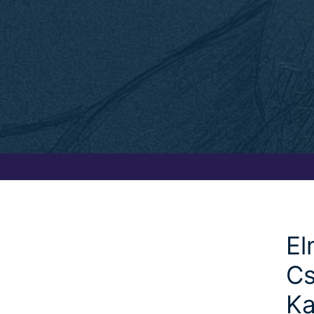
El
Cs
Ka