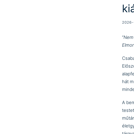
ki
2026-
“
Nem 
Elmo
Csaba
Elősz
alapf
hát m
minde
A bem
teste
műtár
életg
tárgya