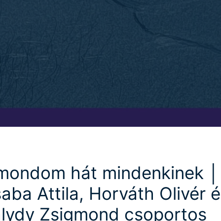
mondom hát mindenkinek │
aba Attila, Horváth Olivér 
lydy Zsigmond csoportos