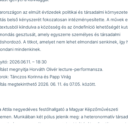
rországon az elmúlt évtizedek politikai és társadalmi környezete
atás belső kényszerét fokozatosan intézményesítette. A művek e
textusból kiindulva a közösség és az öndefiníció lehetőségét kut
imondás gesztusát, amely egyszerre személyes és társadalmi
téshordozó. A titkot, amelyet nem lehet elmondani senkinek, így h
mondani mindenkinek.
itó: 2026.06.11. – 18:30
llítást megnyitja Horváth Olivér lecture-performansza.
orok: Tánczos Korinna és Papp Virág
lítás megtekinthető 2026. 06. 11. és 07.05. között.
 Attila
negyedéves festőhallgató a Magyar Képzőművészeti
emen. Munkáiban két pólus jelenik meg: a heteronormatív társa
ontja és egy személyes tapasztalatokból építkező saját perspekt