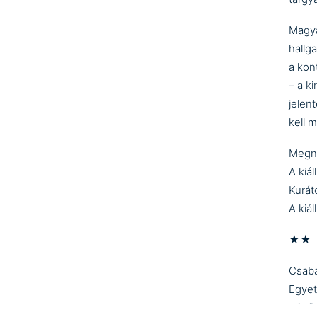
Magya
hallg
a kon
– a k
jelen
kell 
Megny
A kiá
Kurát
A kiál
★★
Csaba
Egyet
nézőp