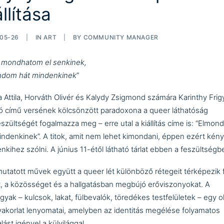
állítása
05-26
|
IN
ART
|
BY
COMMUNITY MANAGER
mondhatom el senkinek,
ndom hát mindenkinek
”
 Attila, Horváth Olivér és Kalydy Zsigmond számára Karinthy Frig
ó című versének kölcsönzött paradoxona a queer láthatóság
eszültségét fogalmazza meg – erre utal a kiállítás címe is: “Elmo
indenkinek”. A titok, amit nem lehet kimondani, éppen ezért kény
nkihez szólni. A június 11-étől látható tárlat ebben a feszültségbe
utatott művek együtt a queer lét különböző rétegeit térképezik f
t, a közösséget és a hallgatásban megbújó erőviszonyokat. A
gyak – kulcsok, lakat, fülbevalók, töredékes testfelületek – egy o
yakorlat lenyomatai, amelyben az identitás megélése folyamatos
lást igényel a külvilággal.