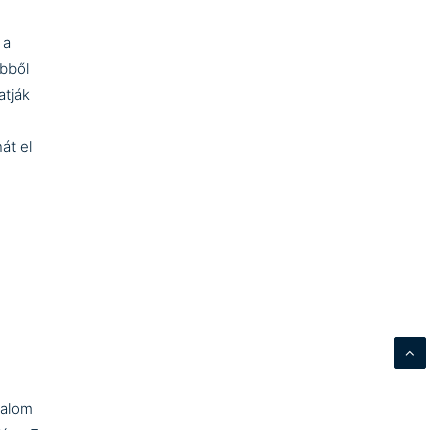
 a
bből
atják
át el
dalom
íva. E