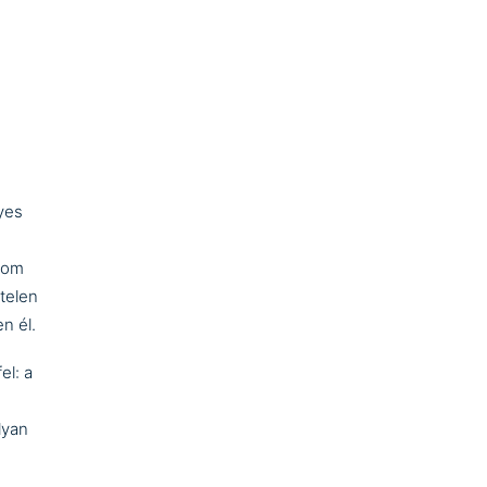
yes
ndom
telen
n él.
el: a
lyan