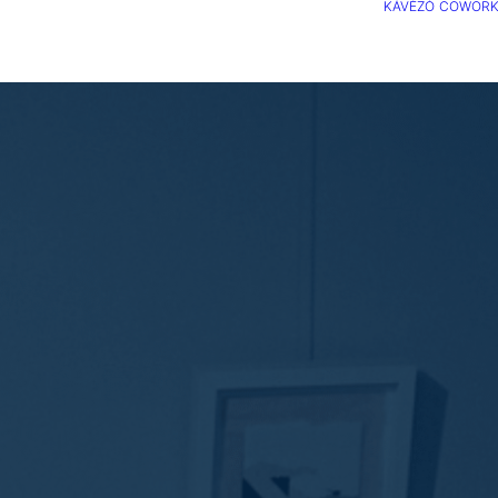
KÁVÉZÓ
COWORK