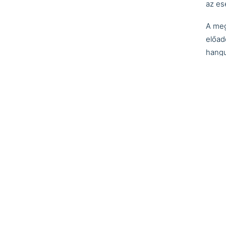
az es
A meg
előad
hangu
Hanik
Főisk
meste
Számo
Holdf
Rugógy
Munká
Istvá
A kiá
is – 
Gard