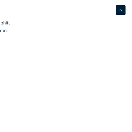
ghitt
áron.
is a
do,
 Dobó
opra
z