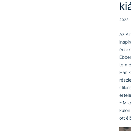
ki
2023-
Az Art
inspi
érzék
Ebben
termé
Hanik
részl
stilá
értel
❝ Mik
külön
ott é