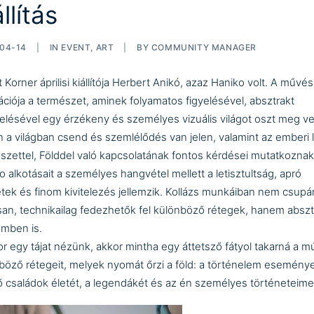
állítás
04-14
|
IN
EVENT
,
ART
|
BY
COMMUNITY MANAGER
 Korner áprilisi kiállítója Herbert Anikó, azaz Haniko volt. A művés
rációja a természet, aminek folyamatos figyelésével, absztrakt
elésével egy érzékeny és személyes vizuális világot oszt meg ve
 a világban csend és szemlélődés van jelen, valamint az emberi 
szettel, Földdel való kapcsolatának fontos kérdései mutatkozna
o alkotásait a személyes hangvétel mellett a letisztultság, apró
etek és finom kivitelezés jellemzik. Kollázs munkáiban nem csupá
risan, technikailag fedezhetők fel különböző rétegek, hanem abszt
emben is.
or egy tájat nézünk, akkor mintha egy áttetsző fátyol takarná a mú
böző rétegeit, melyek nyomát őrzi a föld: a történelem eseményei
lő családok életét, a legendákét és az én személyes történeteime