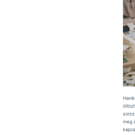
Hanik
öltöz
soroza
meg a
kapcs