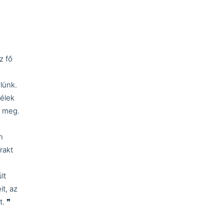
z fő
lünk.
lélek
k meg.
n
rakt
lt
t, az
t. ❞