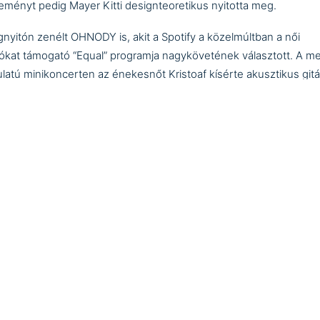
eményt pedig Mayer Kitti designteoretikus nyitotta meg.
nyitón zenélt
OHNODY
is, akit a Spotify a közelmúltban a női
ókat támogató “Equal” programja nagykövetének választott. A me
latú minikoncerten az énekesnőt
Kristoaf
kísérte akusztikus git
o 2011-ben szerezte mesterdiplomáját az egri Eszterházy Károly
ola Vizuális Művészeti tanszékén, ahol többek között Bukta Imre 
re volt.
s csoportos megjelenése mellett jelentősebb egyéni kiállításai:
énytető, Walter Rózsi- villa, 8 felhő emel, K11 Labor (2022), Hirun
ár Galéria (2019), Rejtett kert, K.A.S. Galéria (2018)
i megtalálhatók a K&H, Unicredit Bank, Petőfi Irodalmi Múzeum,
n Vármúzeum és az UNESCO művészeti gyűjteményében.
llításhoz kapcsolódóan sor került egy papírkollázs készítő worksh
Hanikó mellett Győrbírő Csenge, az Instagramon
Private Botanical
en
néven futó virágokkal és növényekkel dolgozó vizuális művés