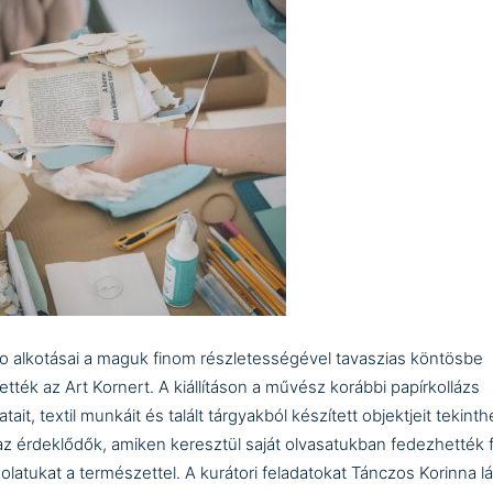
o alkotásai a maguk finom részletességével tavaszias köntösbe
tették az Art Kornert. A kiállításon a művész korábbi papírkollázs
tait, textil munkáit és talált tárgyakból készített objektjeit tekinth
z érdeklődők, amiken keresztül saját olvasatukban fedezhették f
olatukat a természettel. A kurátori feladatokat Tánczos Korinna lát