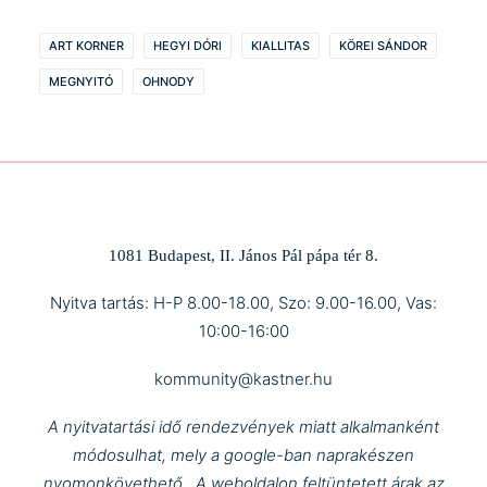
ART KORNER
HEGYI DÓRI
KIALLITAS
KÖREI SÁNDOR
MEGNYITÓ
OHNODY
1081 Budapest, II. János Pál pápa tér 8.
Nyitva tartás: H-P 8.00-18.00, Szo: 9.00-16.00, Vas:
10:00-16:00
kommunity@kastner.hu
A nyitvatartási idő rendezvények miatt alkalmanként
módosulhat, mely a google-ban naprakészen
nyomonkövethető.
A weboldalon feltüntetett árak az