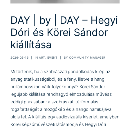
DAY | by | DAY – Hegyi
Dóri és Körei Sándor
kiállítása
2026-02-16
|
IN
ART
,
EVENT
|
BY
COMMUNITY MANAGER
Mi történik, ha a szobrászati gondolkodás kilép az
anyag statikusságából, és a fény, illetve a hang
hullámhosszán válik folyékonnyá?
Körei Sándor
legújabb kiállítása rendhagyó elmozdulása művész
eddigi praxisában: a szobrászati térformálás
rögzítettségét a mozgókép és a hangdinamikájával
oldja fel. A kiállítás egy audiovizuális kísérlet, amelyben
Körei képzőművészeti látásmódja és
Hegyi Dóri