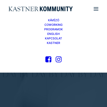
KÁVÉZÓ
COWORKING
PROGRAMOK
ENGLISH
KAPCSOLAT
KASTNER