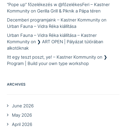
“Pope up” főzelékezés w @főzelékesFeri – Kastner
Kommunity
on
Gerilla Grill & Piknik a Pápa téren
Decemberi programjaink – Kastner Kommunity
on
Urban Fauna – Vidra Réka kiállítása
Urban Fauna – Vidra Réka kiállítása – Kastner
Kommunity
on
❯ ART OPEN | Pályázat túlórában
alkotóknak
Itt egy teszt poszt, ye! – Kastner Kommunity
on
❯
Program | Build your own type workshop
ARCHIVES
June 2026
May 2026
April 2026