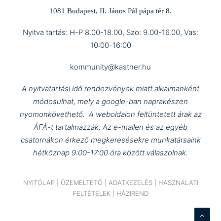
1081 Budapest, II. János Pál pápa tér 8.
Nyitva tartás: H-P 8.00-18.00, Szo: 9.00-16.00, Vas:
10:00-16:00
kommunity@kastner.hu
A nyitvatartási idő rendezvények miatt alkalmanként
módosulhat, mely a google-ban naprakészen
nyomonkövethető.
A weboldalon feltüntetett árak az
ÁFÁ-t tartalmazzák.
Az e-mailen és az egyéb
csatornákon érkező megkeresésekre munkatársaink
hétköznap 9:00-17:00 óra között válaszolnak.
NYITÓLAP
|
ÜZEMELTETŐ
|
ADATKEZELÉS
|
HASZNÁLATI
FELTÉTELEK
|
HÁZIREND