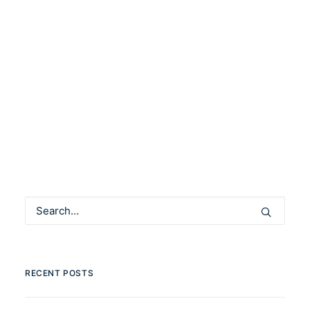
Legyen a mai nap a tanárok tiszteletének
napja! Hogy a mai tanársztrájk elérését
felerősítsük, a…
by Community Manager
RECENT POSTS