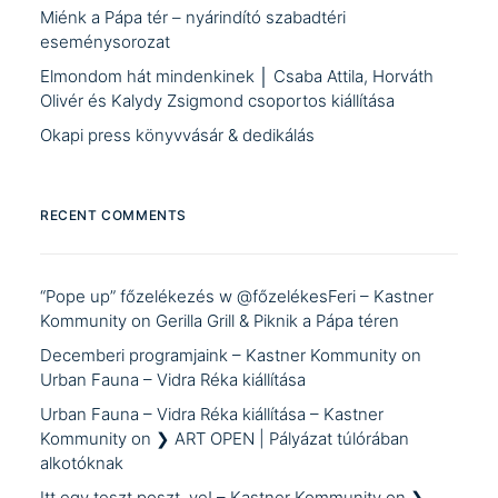
Miénk a Pápa tér – nyárindító szabadtéri
eseménysorozat
Elmondom hát mindenkinek │ Csaba Attila, Horváth
Olivér és Kalydy Zsigmond csoportos kiállítása
Okapi press könyvvásár & dedikálás
RECENT COMMENTS
“Pope up” főzelékezés w @főzelékesFeri – Kastner
Kommunity
on
Gerilla Grill & Piknik a Pápa téren
Decemberi programjaink – Kastner Kommunity
on
Urban Fauna – Vidra Réka kiállítása
Urban Fauna – Vidra Réka kiállítása – Kastner
Kommunity
on
❯ ART OPEN | Pályázat túlórában
alkotóknak
Itt egy teszt poszt, ye! – Kastner Kommunity
on
❯