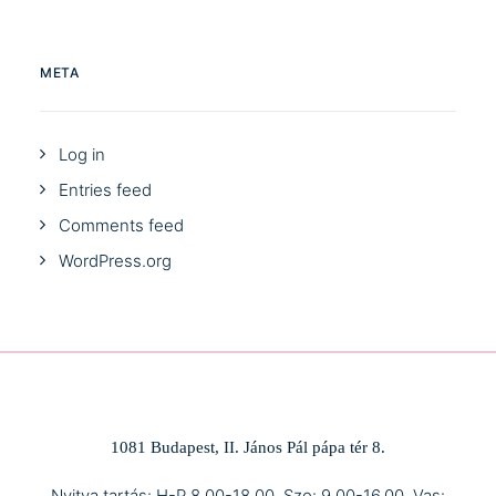
META
Log in
Entries feed
Comments feed
WordPress.org
1081 Budapest, II. János Pál pápa tér 8.
Nyitva tartás: H-P 8.00-18.00, Szo: 9.00-16.00, Vas: