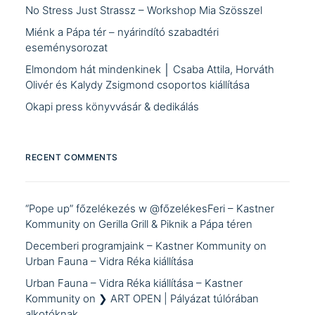
No Stress Just Strassz – Workshop Mia Szösszel
Miénk a Pápa tér – nyárindító szabadtéri
eseménysorozat
Elmondom hát mindenkinek │ Csaba Attila, Horváth
Olivér és Kalydy Zsigmond csoportos kiállítása
Okapi press könyvvásár & dedikálás
RECENT COMMENTS
“Pope up” főzelékezés w @főzelékesFeri – Kastner
Kommunity
on
Gerilla Grill & Piknik a Pápa téren
Decemberi programjaink – Kastner Kommunity
on
Urban Fauna – Vidra Réka kiállítása
Urban Fauna – Vidra Réka kiállítása – Kastner
Kommunity
on
❯ ART OPEN | Pályázat túlórában
alkotóknak