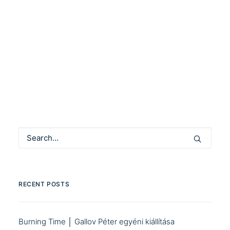
Nyugati Alkotóhely és a Kastner
Kommunity…
by Community Manager
RECENT POSTS
Burning Time │ Gallov Péter egyéni kiállítása