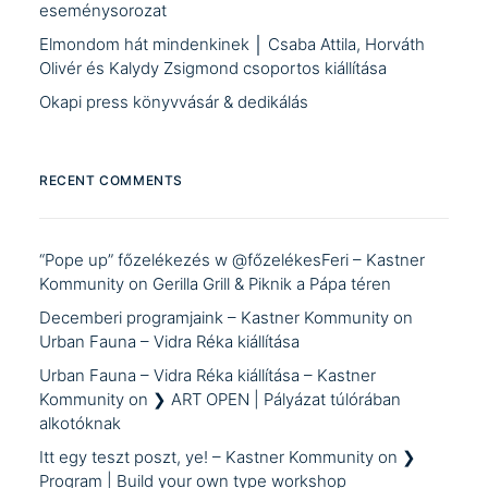
eseménysorozat
Elmondom hát mindenkinek │ Csaba Attila, Horváth
Olivér és Kalydy Zsigmond csoportos kiállítása
Okapi press könyvvásár & dedikálás
RECENT COMMENTS
“Pope up” főzelékezés w @főzelékesFeri – Kastner
Kommunity
on
Gerilla Grill & Piknik a Pápa téren
Decemberi programjaink – Kastner Kommunity
on
Urban Fauna – Vidra Réka kiállítása
Urban Fauna – Vidra Réka kiállítása – Kastner
Kommunity
on
❯ ART OPEN | Pályázat túlórában
alkotóknak
Itt egy teszt poszt, ye! – Kastner Kommunity
on
❯
Program | Build your own type workshop