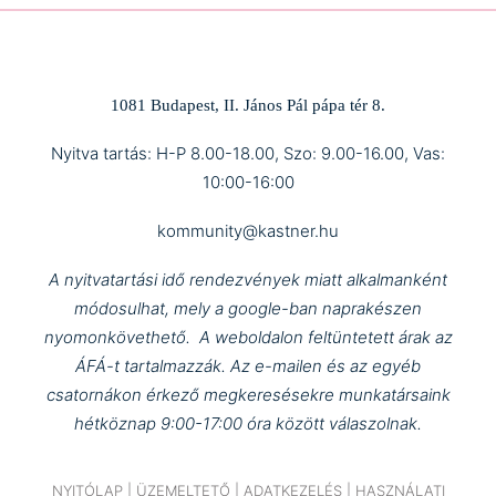
1081 Budapest, II. János Pál pápa tér 8.
Nyitva tartás: H-P 8.00-18.00, Szo: 9.00-16.00, Vas:
10:00-16:00
kommunity@kastner.hu
A nyitvatartási idő rendezvények miatt alkalmanként
módosulhat, mely a google-ban naprakészen
nyomonkövethető.
A weboldalon feltüntetett árak az
ÁFÁ-t tartalmazzák.
Az e-mailen és az egyéb
csatornákon érkező megkeresésekre munkatársaink
hétköznap 9:00-17:00 óra között válaszolnak.
NYITÓLAP
|
ÜZEMELTETŐ
|
ADATKEZELÉS
|
HASZNÁLATI