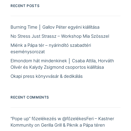
RECENT POSTS
Burning Time │ Gallov Péter egyéni kiállítása
No Stress Just Strassz – Workshop Mia Szösszel
Miénk a Pápa tér – nyárindító szabadtéri
eseménysorozat
Elmondom hát mindenkinek │ Csaba Attila, Horváth
Olivér és Kalydy Zsigmond csoportos kiállítása
Okapi press könyvvásár & dedikálás
RECENT COMMENTS
“Pope up” főzelékezés w @főzelékesFeri – Kastner
Kommunity
on
Gerilla Grill & Piknik a Pápa téren