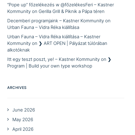
“Pope up” főzelékezés w @főzelékesFeri – Kastner
Kommunity
on
Gerilla Grill & Piknik a Pápa téren
Decemberi programjaink – Kastner Kommunity
on
Urban Fauna – Vidra Réka kiállítása
Urban Fauna – Vidra Réka kiállítása – Kastner
Kommunity
on
❯ ART OPEN | Pályázat túlórában
alkotóknak
Itt egy teszt poszt, ye! – Kastner Kommunity
on
❯
Program | Build your own type workshop
ARCHIVES
June 2026
May 2026
April 2026