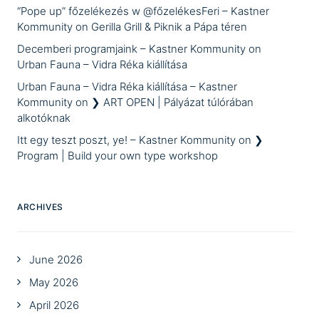
“Pope up” főzelékezés w @főzelékesFeri – Kastner
Kommunity
on
Gerilla Grill & Piknik a Pápa téren
Decemberi programjaink – Kastner Kommunity
on
Urban Fauna – Vidra Réka kiállítása
Urban Fauna – Vidra Réka kiállítása – Kastner
Kommunity
on
❯ ART OPEN | Pályázat túlórában
alkotóknak
Itt egy teszt poszt, ye! – Kastner Kommunity
on
❯
Program | Build your own type workshop
ARCHIVES
June 2026
May 2026
April 2026